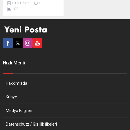
Morawiecki, Avrupa’ya Rus
03.03.2022
0
kömür endüstrisine karşı
102
ambargo uygulama
çağrısında bulundu.
Morawiecki, Polonya’nın
Rusya’dan kömür ithalatını
durdurmak istediğini söyledi
ve Avrupa’ya da benzer bir
yol izlemesi çağrısı yaptı.
Polonya Başbakanı “Polonya
derhal Rus kömürü ithalatını
Hızlı Menü
durdurmak istiyor. Bugün
Avustralya Başbakanı ile
Polonya’nın başta ısınma
dahil birçok ihtiyacını...
Hakkımızda
Künye
Medya Bilgileri
Datenschutz / Gizlilik İlkeleri