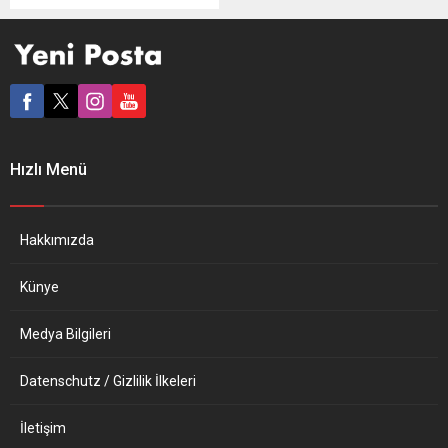
Rodos Başkonsolosluğunda
sözleşmeli sekreter olarak
görev yapan Sebahattin
Bayram için casusluk yaptığı
iddiasıyla hapis cezası kararı
aldığı bildirildi. Yunan
basınında yer alan bilgiye
göre, 36 yaşındaki Bayram
Hızlı Menü
için 5 yıl ağır hapis cezası
verildi. Karar oybirliğiyle
alınırken, Sebahattin
Bayram’ın Yunan devleti...
Hakkımızda
Künye
Medya Bilgileri
Datenschutz / Gizlilik İlkeleri
İletişim