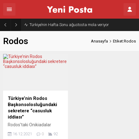
Türkiye’nin Hafta Sonu ağustosta mola veriyor
Rodos
Anasayfa
Etiket:Rodos
Türkiye’nin Rodos
Başkonsolosluğundaki
sekretere “casusluk
iddiası”
Rodos’taki Onikiadalar
Karma Yeminli Jüri Halk
16.12.2021
0
92
Mahkemesinin, Türkiye’nin