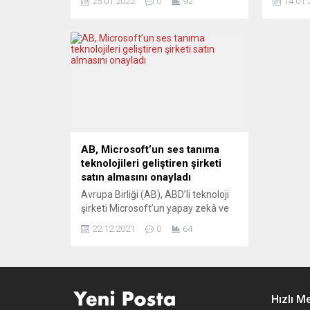
25.01.2022
0
92
14.01.
değişiklik yapılması çağrısında
rekabete
bulundu. Alman havayolu şirketi
gerekçe
Lufthansa Grubu, Air France-KLM,
Komisyo
İtalyan ITA, SAS, Air Europa ve
Yardımcı
Frankfurt havalimanının işletmecisi
Brüksel’
Fraport’un yer aldığı 19 şirketten
toplantıs
oluşan ittifak tarafından yapılan
gaz (LNG
açıklamada, AB’nin iklim
ürünün 
değişikliğine yönelik mevzuatının
taşınmas
Avrupalı şirketleri kıta...
önemli ro
Daewoo v
AB, Microsoft’un ses tanıma
teknolojileri geliştiren şirketi
satın almasını onayladı
Avrupa Birliği (AB), ABD’li teknoloji
şirketi Microsoft’un yapay zekâ ve
ses tanıma teknolojileri geliştiren
22.12.2021
0
64
Nuance Communications’ı 16 milyar
dolara satın almasına onay verdi.
AB Komisyonu’ndan yapılan
açıklamada, Microsoft’un Nuance
adlı şirketi satın almasına yönelik
Hızlı M
rekabet incelemesinin