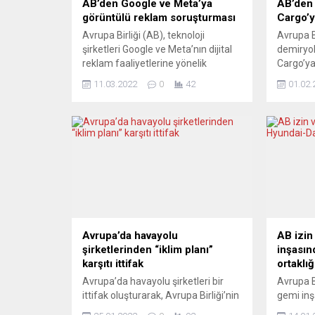
AB’den Google ve Meta’ya
AB’den 
görüntülü reklam soruşturması
Cargo’y
Avrupa Birliği (AB), teknoloji
Avrupa B
şirketleri Google ve Meta’nın dijital
demiryol
reklam faaliyetlerine yönelik
Cargo’ya
rekabet soruşturması başlattı. AB
nedeniyl
11.03.2022
0
42
01.02.
Komisyonu, ABD merkezli Google ile
başlatt
Facebook, Instagram ve
demiryol
WhatsApp’ın sahibi Meta’nın
(DB Grub
görüntülü reklam (Display add)
taşımacı
teknolojilerinin Birlik rekabet
firmasın
kurallarını ihlal edip etmediğini
rekabet k
belirlemek üzere resmi soruşturma
etmediği
başlatıldığını açıkladı. Açıklamada,
soruşturm
dijital ortamda birçok yayıncının...
Açıklam
kamuya..
Avrupa’da havayolu
AB izin
şirketlerinden “iklim planı”
inşası
karşıtı ittifak
ortaklığ
Avrupa’da havayolu şirketleri bir
Avrupa B
ittifak oluşturarak, Avrupa Birliği’nin
gemi inşa
iklimi koruma mevzuatında
Daewoo’n