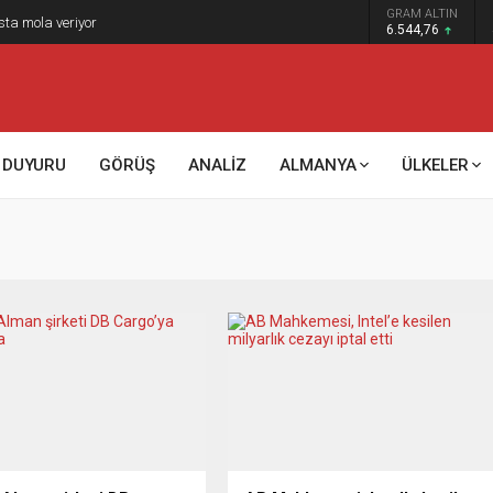
GRAM ALTIN
sta mola veriyor
6.544,76
DUYURU
GÖRÜŞ
ANALİZ
ALMANYA
ÜLKELER