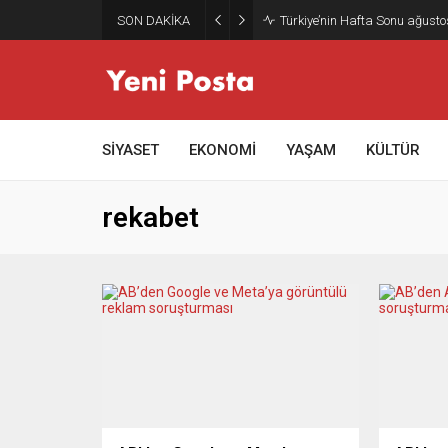
SON DAKİKA
Türkiye’nin Hafta Sonu ağusto
SİYASET
EKONOMİ
YAŞAM
KÜLTÜR
rekabet