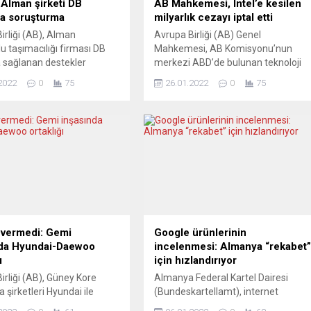
Alman şirketi DB
AB Mahkemesi, Intel’e kesilen
a soruşturma
milyarlık cezayı iptal etti
irliği (AB), Alman
Avrupa Birliği (AB) Genel
u taşımacılığı firması DB
Mahkemesi, AB Komisyonu’nun
 sağlanan destekler
merkezi ABD’de bulunan teknoloji
e rekabet soruşturması
şirketi Intel’e 13 yıl önce verdiği 1
2022
0
75
26.01.2022
0
75
ı. AB Komisyonu, Alman
milyar avronun üzerindeki para
u şirketi Deutsche Bahn’ın
cezasının iptal edilmesine karar
u) demiryolu yük
verdi. Merkezi Lüksemburg’da
lığı yapan DB Cargo
bulunan AB’nin en yüksek
a sağladığı desteklerin AB
mahkemesi Avrupa Adalet Divanı
urallarını ihlal edip
yapısı içinde yer alan AB Genel
ni belirlemek üzere resmi
Mahkemesi, AB Komisyonu
a başlatıldığını açıkladı.
tarafından verilen para...
ada, DB Cargo’nun
.
 vermedi: Gemi
Google ürünlerinin
nda Hyundai-Daewoo
incelenmesi: Almanya “rekabet
ı
için hızlandırıyor
irliği (AB), Güney Kore
Almanya Federal Kartel Dairesi
 şirketleri Hyundai ile
(Bundeskartellamt), internet
un birleşmesini sektörde
şirketlerini düzenlemeye yönelik