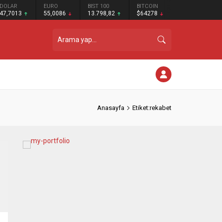
DOLAR
EURO
BIST 100
BITCOIN
47,7013
55,0086
13.798,82
$64278
Anasayfa
Etiket:rekabet