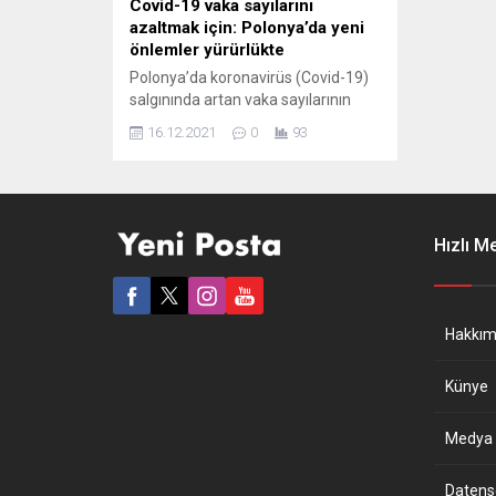
Covid-19 vaka sayılarını
azaltmak için: Polonya’da yeni
önlemler yürürlükte
Polonya’da koronavirüs (Covid-19)
salgınında artan vaka sayılarının
önüne geçmek için yeni yıl tatilinden
16.12.2021
0
93
önce yeni önlemler yürürlüğe girdi.
Polonya Sağlık Bakanlığı, bugünden
itibaren yürürlüğe giren ve 2022 yılı
ocak ayı sonuna kadar geçerli
olacak yeni salgın önlemlerini
Hızlı M
duyurdu. Bu çervevede Schengen
bölgesi ve AB dışından Polonya’ya
gelecek yolcuların, 24...
Hakkım
Künye
Medya B
Datensch