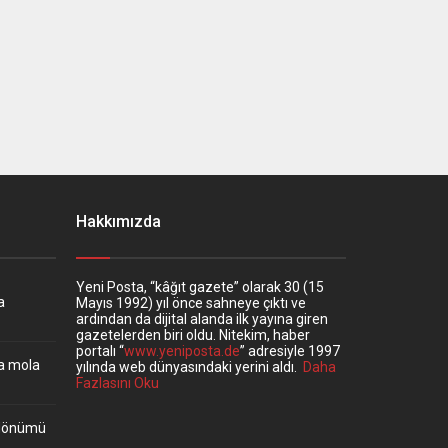
Hakkımızda
Yeni Posta, “kâğıt gazete” olarak 30 (15
a
Mayıs 1992) yıl önce sahneye çıktı ve
ardından da dijital alanda ilk yayına giren
gazetelerden biri oldu. Nitekim, haber
portalı “
www.yeniposta.de
” adresiyle 1997
ta mola
yılında web dünyasındaki yerini aldı.
Daha
Fazlasını Oku
ıldönümü