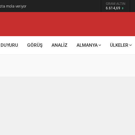
GRAM ALTIN
sta mola veriyor
6.614,69
DUYURU
GÖRÜŞ
ANALİZ
ALMANYA
ÜLKELER