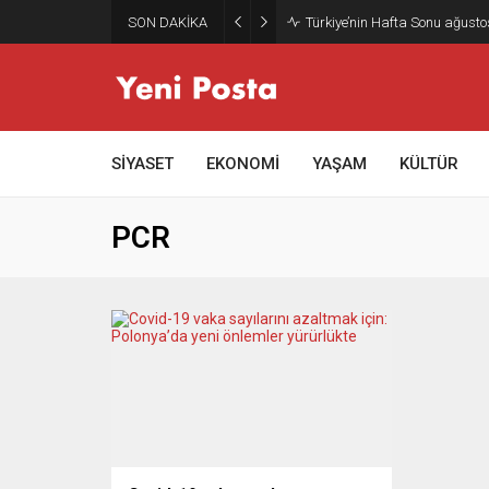
SON DAKİKA
Türkiye’nin Hafta Sonu ağusto
SİYASET
EKONOMİ
YAŞAM
KÜLTÜR
PCR