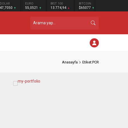
DOLAR
EURO
BIST 100
BITCOIN
47,7050
55,0521
13.774,94
$65077
Anasayfa
Etiket:PCR