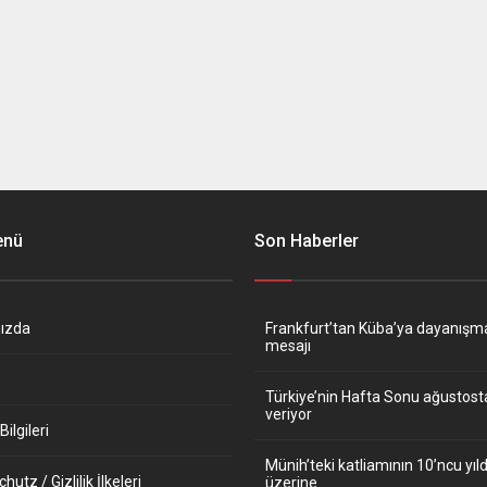
enü
Son Haberler
ızda
Frankfurt’tan Küba’ya dayanışm
mesajı
Türkiye’nin Hafta Sonu ağustos
veriyor
ilgileri
Münih’teki katliamının 10’ncu y
utz / Gizlilik İlkeleri
üzerine