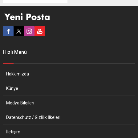
vatandaşlık uygulaması
kapsamında bazı Rusya ve
Belarus vatandaşlarına
verilen “altın pasaportların”
geri alınmasını talep etti.
AB Komisyonu, üye ülkelerin
bazılarında bulunan ve “altın
pasaport” olarak bilinen
Hızlı Menü
yatırım karşılığı vatandaşlık
uygulamasının
sonlandırılması tavsiyesinde
bulundu. AB Komisyonunun
Hakkımızda
hazırladığı tavsiye kararında,
AB’nin yaptırım...
Künye
Medya Bilgileri
Datenschutz / Gizlilik İlkeleri
İletişim