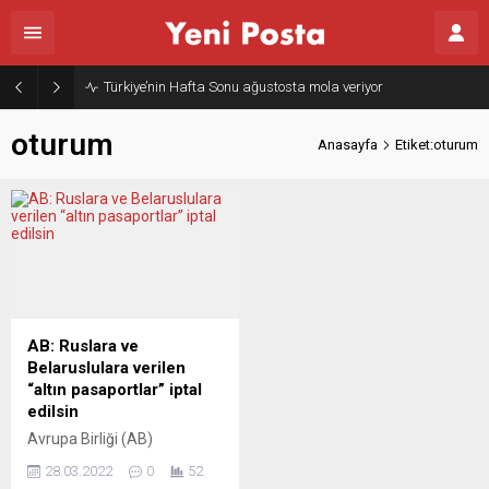
Türkiye’nin Hafta Sonu ağustosta mola veriyor
oturum
Anasayfa
Etiket:oturum
AB: Ruslara ve
Belaruslulara verilen
“altın pasaportlar” iptal
edilsin
Avrupa Birliği (AB)
Komisyonu, üye ülkeler
28.03.2022
0
52
tarafından yatırım karşılığı