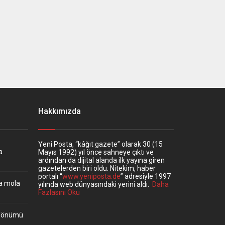
Hakkımızda
Yeni Posta, “kâğıt gazete” olarak 30 (15
a
Mayıs 1992) yıl önce sahneye çıktı ve
ardından da dijital alanda ilk yayına giren
gazetelerden biri oldu. Nitekim, haber
portalı “
www.yeniposta.de
” adresiyle 1997
ta mola
yılında web dünyasındaki yerini aldı.
Daha
Fazlasını Oku
ıldönümü