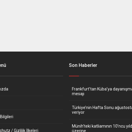
enü
Son Haberler
ızda
Frankfurt’tan Küba’ya dayanışm
mesajı
Türkiye’nin Hafta Sonu ağustos
veriyor
ilgileri
Münih’teki katliamının 10’ncu y
utz / Gizlilik İlkeleri
üzerine