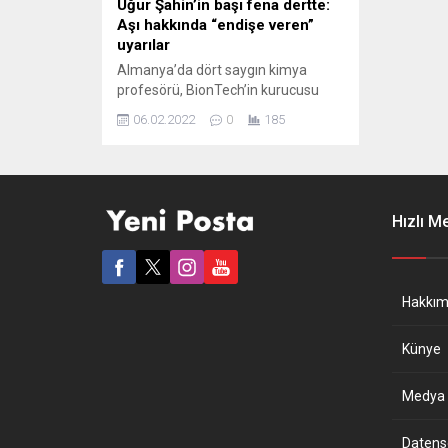
Uğur Şahin’in başı fena dertte:
Aşı hakkında “endişe veren”
uyarılar
Almanya’da dört saygın kimya
profesörü, BionTech’in kurucusu
Prof. Dr. Uğur Şahin’e bir soru listesi
06.02.2022
0
185
gönderdi. Profesörler listede aşıyla
ilgili olası kalite sorunları konusunda
endişeli olduklarını dile getirdiler ve
şu çok endişe veren açıklamayı
yaptılar: “Bu ürünün şu anda toplu
Hızlı M
aşılama için kullanılabileceği
izlenimine sahip değiliz.”
Almanya’nın dört seçkin bilim...
Hakkım
Künye
Medya B
Datensch