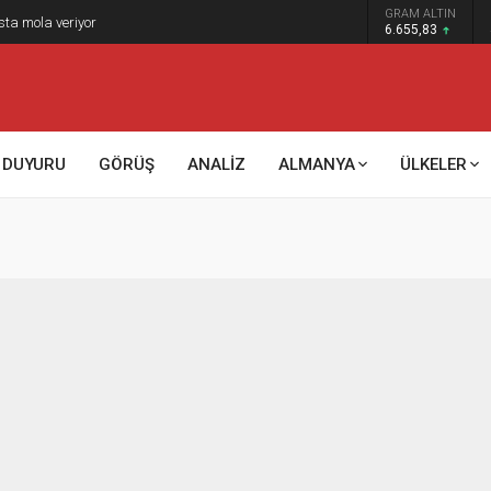
GRAM ALTIN
sta mola veriyor
6.655,83
DUYURU
GÖRÜŞ
ANALİZ
ALMANYA
ÜLKELER