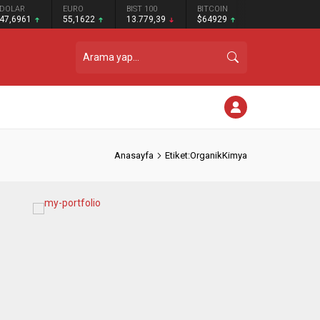
DOLAR
EURO
BIST 100
BITCOIN
47,6961
55,1622
13.779,39
$64929
Anasayfa
Etiket:OrganikKimya