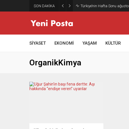
SON DAKİKA
Türkiye’nin Hafta Sonu ağusto
SİYASET
EKONOMİ
YAŞAM
KÜLTÜR
OrganikKimya