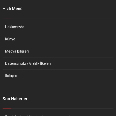
grubu kuran ve yaşları 32 ila
Hızlı Menü
64 arasındaki 1’i kadın 6
kişinin, devleti tehlikeye
atacak ağır bir şiddet eylemi
hazırlamakla suçlandığı
Hakkımızda
belirtildi. Açıklamada, bu...
Künye
Medya Bilgileri
Datenschutz / Gizlilik İlkeleri
İletişim
Son Haberler