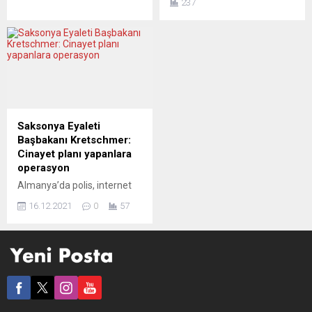
237
örgütlenmesine yönelik
açıklamada, temmuz
operasyonda 38 kişi
2021’de sahte para
gözaltına alındı. İtalyan
basmakla suçlanan iki
basınında yer alan haberlere
kişinin tutuklanmasının
göre, Lecce Emniyet
ardından elde edilen
Müdürlüğü Mafya ile
bulguların değerlendirmesi
Mücadele ekiplerinin
sonucunda sahte paraları
koordinasyonundaki
alanların kimliklerinin tespit
soruşturma çerçevesinde
edildiği aktartıldı.
Saksonya Eyaleti
Taranto kentinde 38 kişi
Açıklamada, yaşları 17 ila 40
Başbakanı Kretschmer:
yakalandı. Söz konusu
arasında değişen 27 kişinin
Cinayet planı yapanlara
kişilerin, uyuşturucu
internet üzerinden...
operasyon
kaçakçılığı, haraç alma,
Almanya’da polis, internet
yasadışı şekilde...
üzerinden Saksonya Eyaleti
16.12.2021
0
57
Başbakanı Michael
Kretschmer’i öldürme
planları yapanlara
operasyon düzenledi.
Saksonya Polisi ve Dresden
Savcılığından yapılan
açıklamada, Telegram
uygulamasıyla bir sohbet