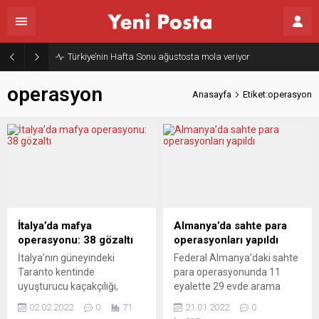
Türkiye’nin Hafta Sonu ağustosta mola veriyor
operasyon
Anasayfa
Etiket:operasyon
İtalya’da mafya
Almanya’da sahte para
operasyonu: 38 gözaltı
operasyonları yapıldı
İtalya’nın güneyindeki
Federal Almanya’daki sahte
Taranto kentinde
para operasyonunda 11
uyuşturucu kaçakçılığı,
eyalette 29 evde arama
haraç alma gibi suçlara
yapıldığı bildirildi. Köln
02.02.2022
0
71
21.01.2022
0
karışan mafya
polisinden yapılan