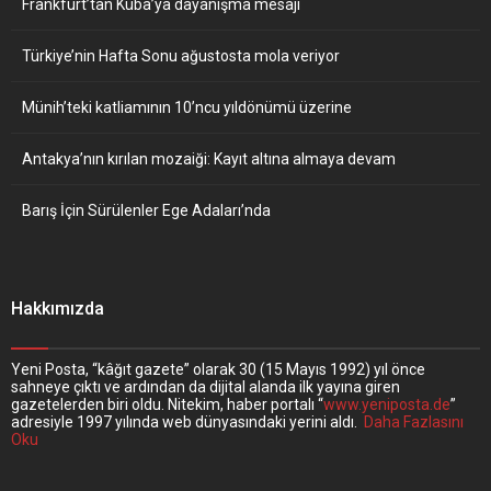
Frankfurt’tan Küba’ya dayanışma mesajı
Türkiye’nin Hafta Sonu ağustosta mola veriyor
Münih’teki katliamının 10’ncu yıldönümü üzerine
Antakya’nın kırılan mozaiği: Kayıt altına almaya devam
Barış İçin Sürülenler Ege Adaları’nda
Hakkımızda
Yeni Posta, “kâğıt gazete” olarak 30 (15 Mayıs 1992) yıl önce
sahneye çıktı ve ardından da dijital alanda ilk yayına giren
gazetelerden biri oldu. Nitekim, haber portalı “
www.yeniposta.de
”
adresiyle 1997 yılında web dünyasındaki yerini aldı.
Daha Fazlasını
Oku