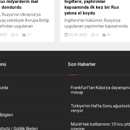
 Rus milyarderin mal
İngiltere, yaptırımlar
nı dondurdu
kapsamında ilk kez bir Rus
yatına el koydu
a, Rusya’nın Ukrayna’ya
vaş sebebiyle Avrupa Birliği
İngiltere’de hükümet, Rusya’ya
afından uygulanan
uygulanan yaptırımlar kapsamında
lar çerçevesinde Rus
ilk kez bir süper yata el
2022
0
71
30.03.2022
0
81
r Dmitry Arkadievich
konulduğunu duyurdu. İngiliz
ile oğlu Formula 1 pilotu
hükümetinden yapılan açıklamada,
azepin’in sahibi olduğu 105
başkent Londra’nın doğusundaki
vro değerinde villa
yeni finans merkezi Canary Wharf
ki mal varlığı donduruldu.
limanında demirli olan ve ismi gizli
enü
Son Haberler
li Polisi’nden (Guardia di
tutulan bir Rus oligarkına ait olduğu
 yapılan açıklamada,
belirtilen 58,5 metre uzunluğundaki
 Adası’ndaki Olbia kenti
“Phi” adlı süper yata el konulduğu
nda...
bildirildi. İçerisinde...
ızda
Frankfurt’tan Küba’ya dayanışm
mesajı
Türkiye’nin Hafta Sonu ağustos
veriyor
ilgileri
Münih’teki katliamının 10’ncu y
utz / Gizlilik İlkeleri
üzerine