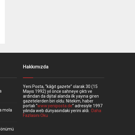
Hakkımızda
Yeni Posta, “kâğıt gazete” olarak 30 (15
a
Mayıs 1992) yıl önce sahneye çıktı ve
ardından da dijital alanda ilk yayına giren
gazetelerden biri oldu. Nitekim, haber
portalı “
www.yeniposta.de
” adresiyle 1997
ta mola
yılında web dünyasındaki yerini aldı.
Daha
Fazlasını Oku
ıldönümü