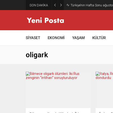
SON DAKİKA
Türkiye’nin Hafta Sonu ağusto
SİYASET
EKONOMİ
YAŞAM
KÜLTÜR
oligark