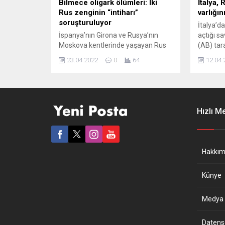
Bilmece oligark ölümleri: İki
İtalya,
Rus zenginin “intiharı”
varlığı
soruşturuluyor
İtalya’d
İspanya’nın Girona ve Rusya’nın
açtığı sa
Moskova kentlerinde yaşayan Rus
(AB) tar
oligarklar Sergey Protosenya ve
yaptırım
23.04.2022
0
64
12.04.
Vladislav Avayev’in, 20 Nisan’da ilk
milyarde
önce aile üyelerini öldürüp ardından
Mazepin 
intihar ettikleri bildirildi. İspanyol
Nikita M
basınında yer alan haberde, iki Rus
milyon a
oligarkın, aynı gün önce aile
üzerinde
Hızlı M
üyelerini öldürüp daha sonra intihar
İtalya Ma
etmelerinin araştırıldığı kaydedildi.
Finanza)
Polis kaynaklarına dayandırılarak
Sardinya
verilen...
yakınları
Hakkım
Künye
Medya B
Datensch