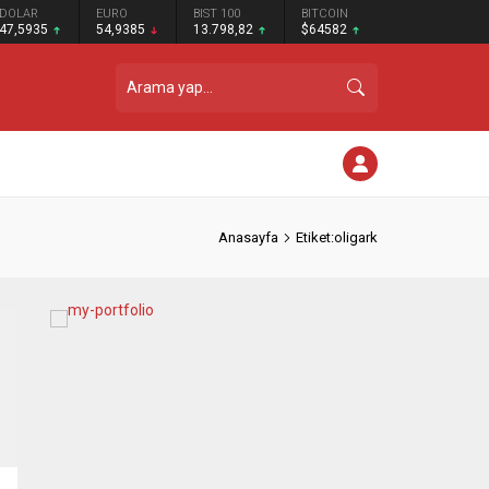
DOLAR
EURO
BIST 100
BITCOIN
47,5935
54,9385
13.798,82
$64582
Anasayfa
Etiket:oligark