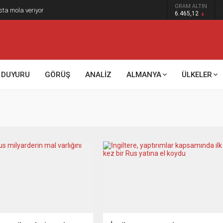
GRAM ALTIN
sta mola veriyor
6.465,12
DUYURU
GÖRÜŞ
ANALİZ
ALMANYA
ÜLKELER