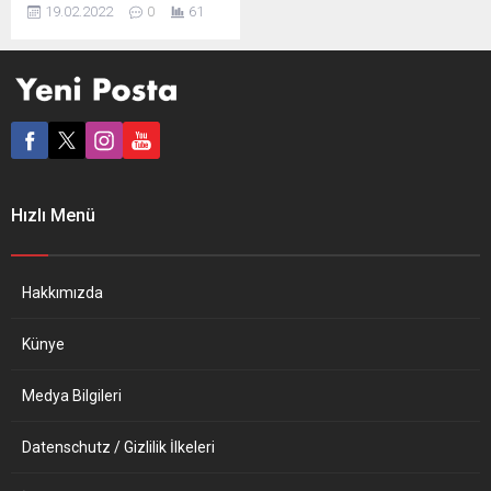
Stoltenberg, Rusya Dışişleri
19.02.2022
0
61
Bakanı Sergey Lavrov’u yeni
bir mektupla bir kez daha
diyaloğa davet ettiğini
söyledi. Stoltenberg, “Soğuk
Savaş’tan bu yana
Avrupa’da bu kadar fazla
muharebeye hazır asker
yığılması görmedik” dedi.
Münih Güvenlik
Hızlı Menü
Konferansı’nda konuşma
yapan Stoltenberg,
Rusya’nın Ukrayna
sınırından kuvvetlerini
Hakkımızda
çekmediğini, aksine
güçlendirdiğini, çatışma
Künye
riski...
Medya Bilgileri
Datenschutz / Gizlilik İlkeleri