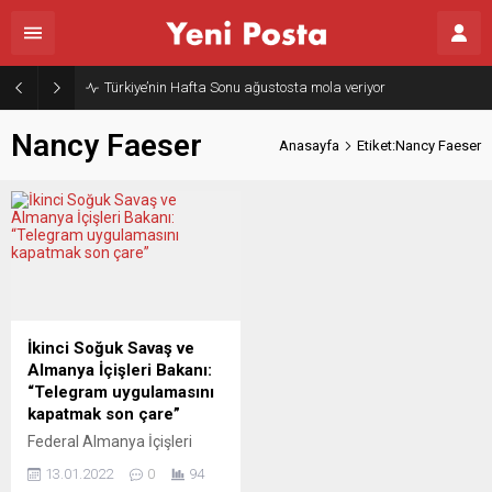
Türkiye’nin Hafta Sonu ağustosta mola veriyor
Nancy Faeser
Anasayfa
Etiket:Nancy Faeser
İkinci Soğuk Savaş ve
Almanya İçişleri Bakanı:
“Telegram uygulamasını
kapatmak son çare”
Federal Almanya İçişleri
Bakanı Nancy Faeser, Alman
13.01.2022
0
94
yasalarına uymaması