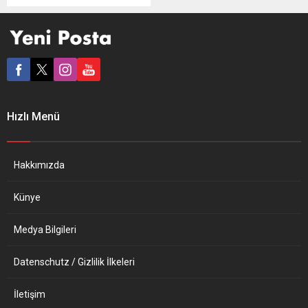
durumunda Telegram
mesajlaşma uygulamasının
son çare olarak
kapatılabileceğini söyledi.
Nancy Faeser, Alman
güvenlik birimlerinin, aşırı
sağcıların ve komplo
teorilerine inananların
Hızlı Menü
internet üzerinden nefret
söylemlerini yaydığı
platform olarak gösterdiği
Telegram mesajlaşma
Hakkımızda
programına ilişkin
değerlendirmelerde
Künye
bulundu. “1 Şubat’tan
itibaren sosyal ağlar artık...
Medya Bilgileri
Datenschutz / Gizlilik İlkeleri
İletişim