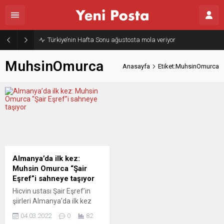
Türkiye’nin Hafta Sonu ağustosta mola veriyor
MuhsinOmurca
Anasayfa
Etiket:MuhsinOmurca
Almanya’da ilk kez:
Muhsin Omurca “Şair
Eşref”i sahneye taşıyor
Hicvin ustası Şair Eşref’in
şiirleri Almanya’da ilk kez
oyun tadında sahneye
04.03.2022
0
82
konuluyor. Alman