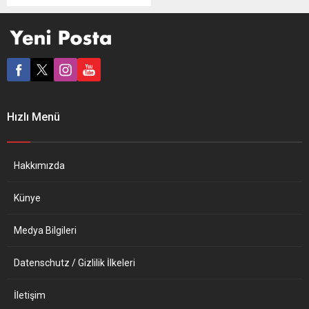
ağır sıklet boksörünü ringe
çıkaracak ve Amerikalıların
boks maçı izleyerek yeni yıla
girmesini sağlayacak.
Muhammed Ali’nin eski eşi,
Türk boksuna övgüler
yağdırdı. Cumartesi gecesi
Hollywood’da ringe çakacak
Hızlı Menü
olan Hamburg merkezli Türk
boks kulübü EC...
Hakkımızda
Künye
Medya Bilgileri
Datenschutz / Gizlilik İlkeleri
İletişim