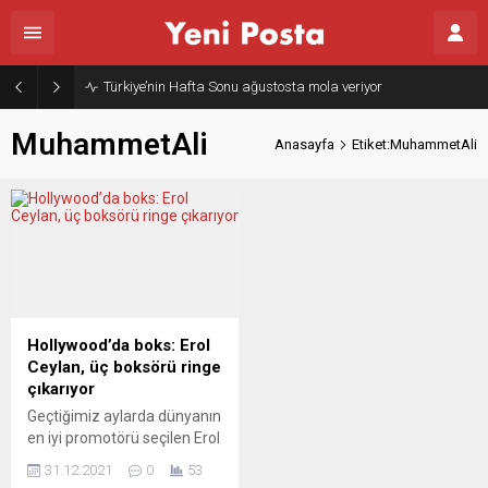
Türkiye’nin Hafta Sonu ağustosta mola veriyor
MuhammetAli
Anasayfa
Etiket:MuhammetAli
Hollywood’da boks: Erol
Ceylan, üç boksörü ringe
çıkarıyor
Geçtiğimiz aylarda dünyanın
en iyi promotörü seçilen Erol
Ceylan, sinemanın yüreği
31.12.2021
0
53
Hollywood’da bir gecede üç