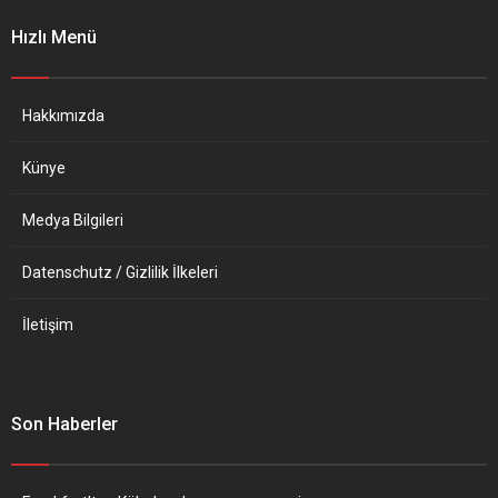
98 oktan E5 benzinin litresi
Hızlı Menü
1,908 avroya, B7 motorinin
litresi de...
Hakkımızda
Künye
Medya Bilgileri
Datenschutz / Gizlilik İlkeleri
İletişim
Son Haberler