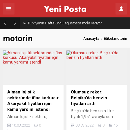
Türkiye’nin Hafta Sonu ağustosta mola veriyor
motorin
Anasayfa
Etiket:motorin
Alman lojistik
Olumsuz rekor:
sektöründe iflas korkusu:
Belçika’da benzin
Akaryakıt fiyatları için
fiyatları arttı
kamu yardımı istendi
Belçika’da benzinin litre
Alman lojistik sektörü,
fiyatı 1,951 avroyla son
Rusya’nın Ukrayna’ya
yılların en yüksek seviyesine
10.03.2022
0
08.03.2022
0
46
saldırısı nedeniyle tüm
çıktı. Belçika Federal