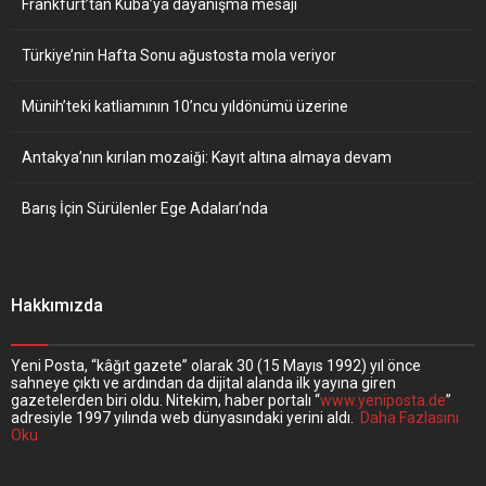
Frankfurt’tan Küba’ya dayanışma mesajı
Türkiye’nin Hafta Sonu ağustosta mola veriyor
Münih’teki katliamının 10’ncu yıldönümü üzerine
Antakya’nın kırılan mozaiği: Kayıt altına almaya devam
Barış İçin Sürülenler Ege Adaları’nda
Hakkımızda
Yeni Posta, “kâğıt gazete” olarak 30 (15 Mayıs 1992) yıl önce
sahneye çıktı ve ardından da dijital alanda ilk yayına giren
gazetelerden biri oldu. Nitekim, haber portalı “
www.yeniposta.de
”
adresiyle 1997 yılında web dünyasındaki yerini aldı.
Daha Fazlasını
Oku