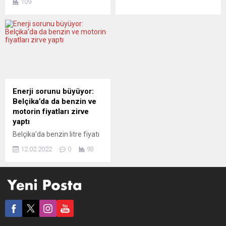
109
zamanların en yüksek
Ekonomi Bakanlığı, petrol
seviyesine ulaşan akaryakıt
fiyatlarındaki artış nedeniyle
fiyatları için kamu yardımı
ülkede akaryakıt fiyatlarının
çağrısında bulundu. Alman
yükseldiğini açıkladı. Buna
lojistik derneklerinden
göre, bugün itibarıyla 95
yapılan ortak açıklamada,
oktan E10 benzinin litre
yüksek yakıt maliyetlerinin
fiyatı 8,2 sent artarak 1,951
lojistik ve yolcu taşımacılık
avroya çıktı. 98 oktan E5
sektörleri için temel bir yük
benzinin litresi de 4,6 sent...
Enerji sorunu büyüyor:
haline geldiği belirtildi.
Belçika’da da benzin ve
Açıklamada, “Lojistik ve
motorin fiyatları zirve
yolcu taşıma sektöründeki
yaptı
şirketler motorin...
Belçika’da benzin litre fiyatı
1,799 avroya çıkarak son 10
12.02.2022
0
93
yılın en yüksek seviyesine
ulaştı. Belçika Federal
Ekonomi Bakanlığı, petrol
fiyatlarındaki artış nedeniyle
ülkede akaryakıt fiyatlarının
yükseldiğini açıkladı. Buna
göre, 95 oktan E10 benzinin
litre fiyatı 1,799 avroya çıktı.