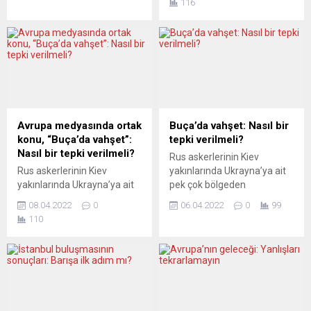
116
Birliği’nin halefi ve
ediyor. Medyadaki genel
dolayısıyla Avrupa’yı
eğilime göre sorumlular
faşizmden kurtaran ülke
belli. Batı yeni yaptırımlar
olarak görülen Rusya’ya
açıklarken ve savaş
karşı nasıl bir pozisyon
suçlularının yargılanmasına
alıyorlar? Avrupa solu,
yönelik çağrılar artarken,
NATO, silah sevkiyatları ve
Ukrayna, Rus ordusunun
silahlanma hakkında ne
geri çekildiği başka yerlerde
düşünüyor? Yaşanan
de çok sayıda yeni sivil
Avrupa medyasında ortak
Buça’da vahşet: Nasıl bir
tartışmalar, yorum...
ölümleri olduğunu bildiriyor.
konu, “Buça’da vahşet”:
tepki verilmeli?
Avrupa daha fazla...
Nasıl bir tepki verilmeli?
Rus askerlerinin Kiev
Rus askerlerinin Kiev
yakınlarında Ukrayna’ya ait
yakınlarında Ukrayna’ya ait
pek çok bölgeden
pek çok bölgeden
çekilmesinden sonra, işgal
08.04.2022
0
06.04.2022
0
99
çekilmesinin ardından, işgal
altında tuttukları yerlerde
110
altında tuttukları yerlerde
sebep oldukları vahşete dair
sebep oldukları vahşete dair
her saat başı yeni ipuçları
her saat başı yeni ipuçları
ortaya çıkıyor. Görgü
ortaya çıkıyor. Ukrayna’daki
tanıkları keyfi infazlar,
görgü tanıkları keyfi infazlar,
tecavüzler ve yağmalar
tecavüzler ve yağmalar
yaşandığını bildiriyor. ABD
yaşandığını bildirirken, ABD
yönetimi kanıt toplamak ve