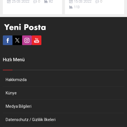
25.03.2022
0
82
15.03.2022
0
Parlamentosu’nda video
sebep oldu. Savunma
113
konferans aracılığıyla yaptığı
bütçeleri büyük ölçüde
konuşmada Moskova’nın
artırılırken, AB Kiev’e askeri
“nihai çözüm” olarak
ekipman tedarik etmeye
Ukrayna’yı yok etmeyi
başladı. Yorumcular,
planladığını söyledi. Rusya
silahlar sustuğunda
Devlet Başkanı Putin,
Avrupa’da durumun nasıl
Ukrayna’ya karşı savaşın
görüneceği ve o an
başından beri sürekli Hitler
geldiğinde ne yapılması
veya Stalin’le karşılaştırılıyor.
gerektiği üzerine
Hızlı Menü
Bu karşılaştırmalar yerinde
düşüncelerini aktarıyor.
mi yoksa tehlikeli mi?
CORRIERE DELLA SERA
Avrupa basını bölünmüş
(İtalya) ...
durumda. HANDELSBLATT
Hakkımızda
(Almanya) STALİN VE...
Künye
Medya Bilgileri
Datenschutz / Gizlilik İlkeleri