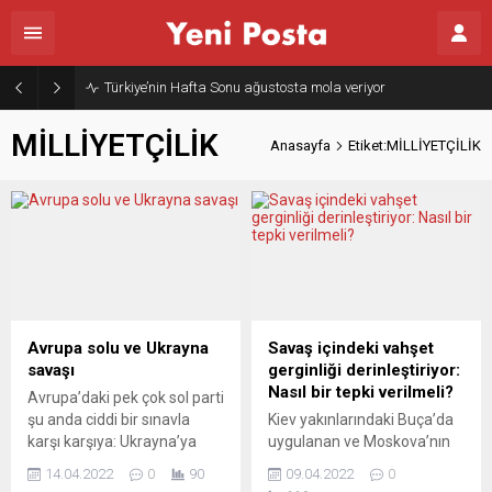
Türkiye’nin Hafta Sonu ağustosta mola veriyor
MİLLİYETÇİLİK
Anasayfa
Etiket:MİLLİYETÇİLİK
Avrupa solu ve Ukrayna
Savaş içindeki vahşet
savaşı
gerginliği derinleştiriyor:
Nasıl bir tepki verilmeli?
Avrupa’daki pek çok sol parti
şu anda ciddi bir sınavla
Kiev yakınlarındaki Buça’da
karşı karşıya: Ukrayna’ya
uygulanan ve Moskova’nın
karşı bir taarruz savaşı
toptan reddettiği vahşet,
14.04.2022
0
90
09.04.2022
0
yürüten, ancak Sovyetler
öfkeye yol açmaya devam