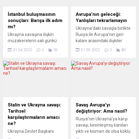
yönetimi kanıt toplamak ve
Rusya’yı savaş suçundan
Rusya’yı savaş suçundan
yargılatmak istiyor. Basın,
İstanbul buluşmasının
Avrupa’nın geleceği:
yargılatmak istiyor.
Avrupa’nın nasıl tepki...
sonuçları: Barışa ilk adım
Yanlışları tekrarlamayın
THEJOURNAL.IE (İrlanda)
mı?
Ukrayna’daki savaşla birlikte
VAHŞET...
Ukrayna savaşına ilişkin
Rusya ile Avrupa’nın geri
müzakerelerin salı günkü
kalanı arasındaki ilişkiler
turunda somut uzlaşı
Soğuk Savaş’ın sona
01.04.2022
0
93
31.03.2022
0
80
emareleri belirdi. Rusya,
ermesinden bu yana tüm
Kiev’e yönelik saldırıları
zamanların en düşük
azaltarak Ukrayna’nın
seviyesine ulaştı. Rusya’ya
doğusuna odaklanmak
yaptırım uygulayan bütün
istediğini söyledi. Ukrayna
AB ülkelerinin isimleri, Putin
ise tarafsızlığı kabul etmek
tarafından “düşman ülkeler”
için, ülkenin güvenliğini
listesine yazıldı. Avrupa
garanti edecek bir dizi
basını, geçmişin ışığında
devleti de içeren bazı
Avrupa’nın gelecekte nelere
Stalin ve Ukrayna savaşı:
Savaş Avrupa’yı
koşullar formüle etti. Avrupa
dikkat etmesi gerektiği
Tarihsel
değiştiriyor: Ama nasıl?
basını, konuya bir hayli
üzerine değerlendirmelerde
karşılaştırmaların amacı
Rusya’nın Ukrayna’ya karşı
şüpheyle yaklaşmaya
bulunuyor.
ne?
savaşı, kesinleşmiş kanıları
devam ediyor....
RZECZPOSPOLITA...
Ukrayna Devlet Başkanı
yıktı ve kısmen de olsa köklü
Zelenskiy, İsrail
zihniyet değişikliklerine