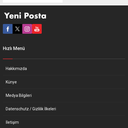
koronavirüs (Covid-19)
sertifikasını göstermeden
giren 6 milletvekiline uyarı
ve para cezası kesti.
Parlamentonun Strasbourg,
Brüksel ve Lüksemburg’daki
binalarına, dijital veya basılı
formatta verilen Covid-19
Hızlı Menü
Sertifikası’nı göstermeden
giren milletvekillerine verilen
ceza, bu durumun kaç kez
tekrarlandığına bağlı olarak
Hakkımızda
belirlendi. Bir kez
sertifikasız...
Künye
Medya Bilgileri
Datenschutz / Gizlilik İlkeleri
İletişim