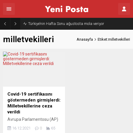
Türkiye’nin Hafta Sonu ağustosta mola veriyor
milletvekilleri
Anasayfa
Etiket:milletvekilleri
Covid-19 sertifikasını
göstermeden girmişlerdi:
Milletvekillerine ceza
verildi
Avrupa Parlamentosu (AP)
yönetimi, parlamento
16.12.2021
0
65
binalarına yeni tip