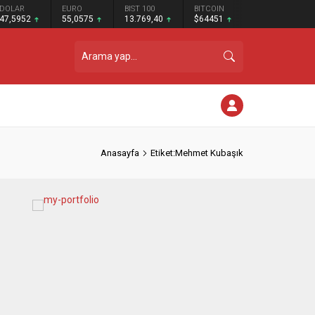
DOLAR
EURO
BIST 100
BITCOIN
47,5952
55,0575
13.769,40
$64451
Anasayfa
Etiket:Mehmet Kubaşık