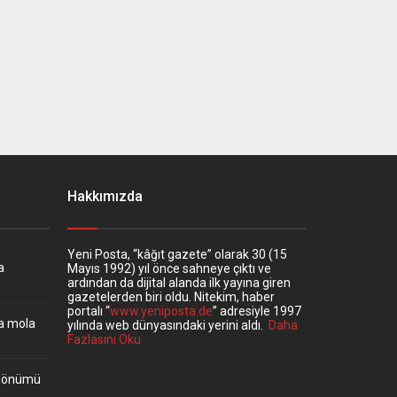
Hakkımızda
Yeni Posta, “kâğıt gazete” olarak 30 (15
a
Mayıs 1992) yıl önce sahneye çıktı ve
ardından da dijital alanda ilk yayına giren
gazetelerden biri oldu. Nitekim, haber
portalı “
www.yeniposta.de
” adresiyle 1997
ta mola
yılında web dünyasındaki yerini aldı.
Daha
Fazlasını Oku
ıldönümü