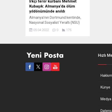
Irkçı terör kurbanı Mehmet
Kubaşık: Almanya’da ölüm
yıldönümünde anıldı
Almanya’nın Dortmund kentinde,
Nasyonal Sosyalist Yeraltı (NSU)
terör örgütü tarafından öldürülen 8
05.04.2022
0
175
Türk’ten biri olan Mehmet Kubaşık,
vefatının 16’ncı yılında anıldı.
Mallinckrodt Caddesi’nde işlettiği
büfe önünde, 4 Nisan 2006’da
öldürülen Mehmet Kubaşık’ın
Hızlı M
yaşamını yitirdiği yerde düzenlenen
anma törenine kızı Gamze ile eşi
Elif Kubaşık, Türkiye’nin Essen
Başkonsolosu Sezai Tolga...
Hakkım
Künye
Medya B
Datensch