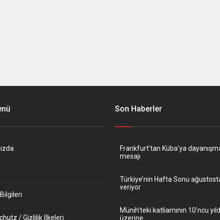
enü
Son Haberler
ızda
Frankfurt’tan Küba’ya dayanışm
mesajı
Türkiye’nin Hafta Sonu ağustos
veriyor
ilgileri
Münih’teki katliamının 10’ncu y
utz / Gizlilik İlkeleri
üzerine