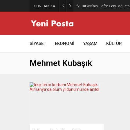
SON DAKİKA
Türkiye’nin Hafta Sonu ağusto
SİYASET
EKONOMİ
YAŞAM
KÜLTÜR
Mehmet Kubaşık