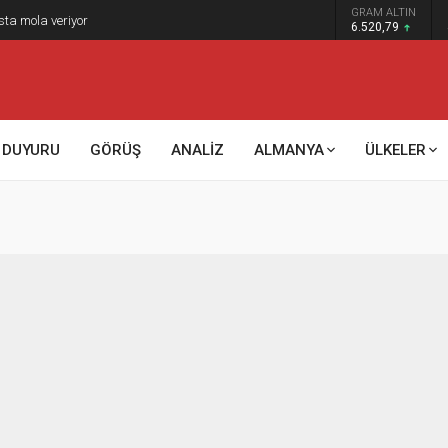
GRAM ALTIN
sta mola veriyor
6.520,79
DUYURU
GÖRÜŞ
ANALİZ
ALMANYA
ÜLKELER