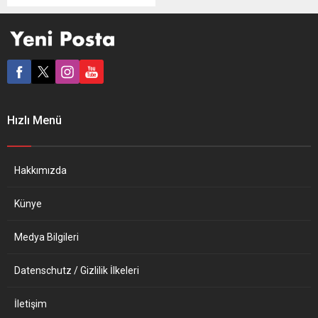
yapıldı. Koronavirüs
sebebiyle ramazanda bir
araya gelemeyen Diyanet
İşleri Türk İslam Birliği’ne
(DİTİB) bağlı Leverkusen
Mimar Sinan Camii
öğrencileri, “online iftar
sofrasında” buluştu. Mimar
Hızlı Menü
Sinan Camii eğitim ve proje
sorumlusu Ömer Karabıyık
tarafından düzenlenen iftar
sofrası, çocuklar evlerinden
Hakkımızda
online bağlantısı...
Künye
Medya Bilgileri
Datenschutz / Gizlilik İlkeleri
İletişim