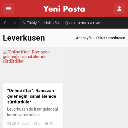
Türkiye’nin Hafta Sonu ağustosta mola veriyor
Leverkusen
Anasayfa
Etiket:Leverkusen
“Online iftar”: Ramazan
geleneğini sanal âlemde
sürdürdüler
Leverkusen’de iftar geleneği
koronavirüs salgını
nedeniyle internet
28.04.2021
0
40
üzerinden çevrimiçi (online)