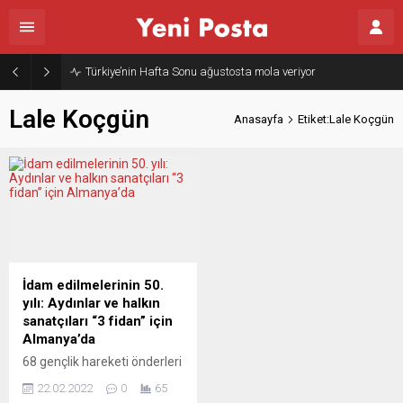
Türkiye’nin Hafta Sonu ağustosta mola veriyor
Lale Koçgün
Anasayfa
Etiket:Lale Koçgün
İdam edilmelerinin 50.
yılı: Aydınlar ve halkın
sanatçıları “3 fidan” için
Almanya’da
68 gençlik hareketi önderleri
Deniz Gezmiş, Yusuf Aslan
22.02.2022
0
65
ve Hüseyin İnan idam