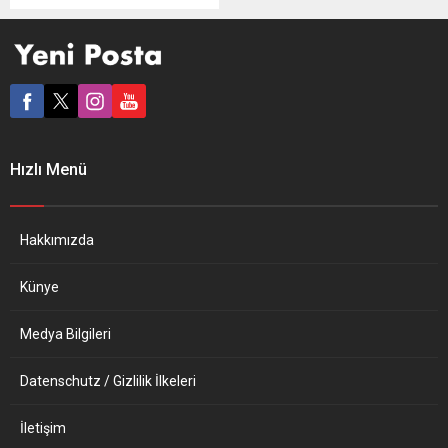
edilişlerinin 50’nci
yıldönümünde 15 Mayıs’ta
Offenbach kentinde
anılacak. Türkiye devrimci
hareketinin önderlerinden
Deniz Gezmiş, Hüseyin İnan
ve Yusuf Aslan için anma
töreni, çok sayıda aydın,
Hızlı Menü
sanatçı ve gazetecinin
desteğiyle, Almanya Alevi
Birlikleri Federasyonu
(AABF) bağlı çok sayıda
Hakkımızda
Alevi...
Künye
Medya Bilgileri
Datenschutz / Gizlilik İlkeleri
İletişim