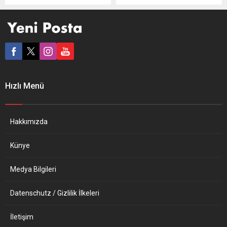
belirlenemeyen hepatit
artış eğiliminde olduğunu
virüsünün, Avrupa ülkeleri
bildirdi. Örgütten, AA
ve ABD’ye de yayıldığı
muhabirinin hepatit
açıklandı. Avrupa Hastalık
vakalarına ilişkin sorularına
Önleme ve Kontrol
verilen yazılı yanıtta,
Merkezi’nden (ECDC)
vakalarda artış eğilimi
yapılan açıklamada,
ihtimali ve tespit edilen
İngiltere’deki hepatit
nedeni belirsiz hepatit
Hızlı Menü
vakalarının aynısının
virüsünün Covid-19 ile
Danimarka, İrlanda,
bağlantılı olup olmadığı
Hollanda ve İspanya’da da
konularını ele aldı.
bazı çocuklarda saptandığı
Açıklamada, İngiltere’de...
Hakkımızda
bildirildi. Bu ülkelerdeki
hepatit vaka sayısına dair
Künye
veri...
Medya Bilgileri
Datenschutz / Gizlilik İlkeleri
İletişim