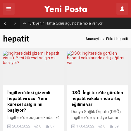
Türkiye’nin Hafta Sonu ağustosta mola veriyor
hepatit
Anasayfa
Etiket:hepatit
İngiltere’deki gizemli
DSÖ: İngiltere’de görülen
hepatit virüsü: Yeni
hepatit vakalarında artış
küresel salgın mı
eğilimi var
başlıyor?
Dünya Sağlık Örgütü (DSÖ),
İngiltere’de bugüne kadar 74
İngiltere’de şimdiye kadar
çocukta görülen ve
74 kişide tespit edilen
20.04.2022
0
87
17.04.2022
0
59
enfeksiyon sebebi
“gizemli hepatit” vakalarının