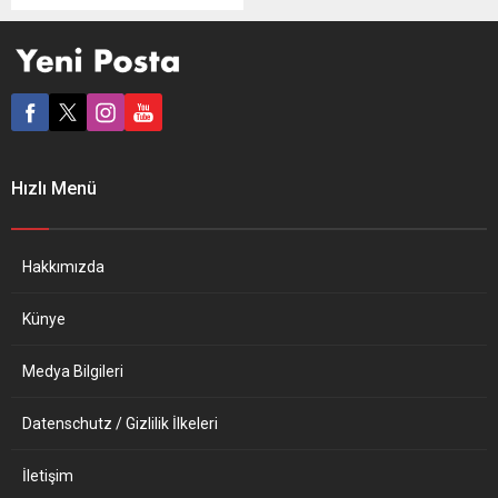
üçüncü kez liderlik yarışına
katılan ve Merkel karşıtlığı ile
bilinen Friedrich Merz için
karar vermesi daha önceki
parti kültüründen “en net
kopuşun” işareti olarak
yorumlanıyor.
Muhafazakâr, tutucu ve
Hızlı Menü
finans piyasasına yakın bir
politikacı olarak görülen 66
yaşındaki Merz 4-16 Aralık
tarihlerindeki seçimlerde
Hakkımızda
oyların...
Künye
Medya Bilgileri
Datenschutz / Gizlilik İlkeleri
İletişim