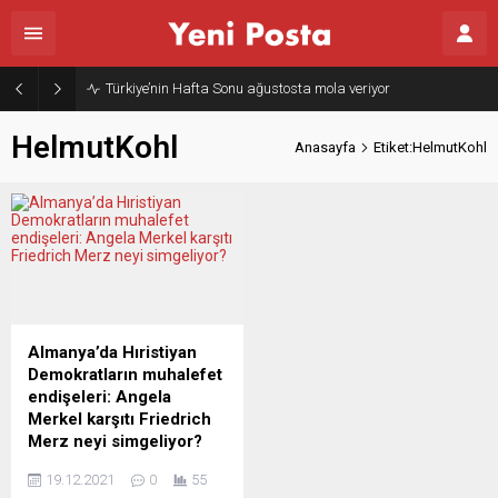
Türkiye’nin Hafta Sonu ağustosta mola veriyor
HelmutKohl
Anasayfa
Etiket:HelmutKohl
Almanya’da Hıristiyan
Demokratların muhalefet
endişeleri: Angela
Merkel karşıtı Friedrich
Merz neyi simgeliyor?
Hıristiyan Demokrat Birlik
19.12.2021
0
55
(CDU) partisinin tabanının