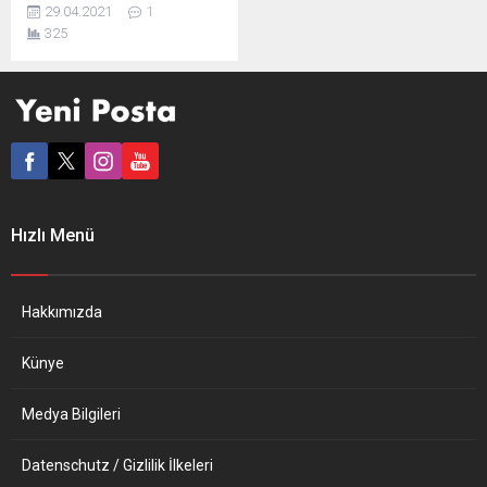
Adenauer damgalı uzun
29.04.2021
1
kuruluş yıllarında görev
325
yapmış yönetici elitlerin Nazi
Almanyası’ndaki kariyeri bu
kez Kassel
Üniversitesi’ndeki yeni bir
araştırmada harmanlandı.
“Malumun ilamı” sonuçlar,
herhangi bir tartışma
yaratmadı. Nisan ayının son
haftasına girerken Kassel
Hızlı Menü
Üniversitesi bünyesinde
hazırlanan ayrıntılı bir
araştırma kamuoyuna
tanıtıldı. Sonuçlar, Federal
Hakkımızda
Almanya’nın kurucu
kadrolarının yoğun...
Künye
Medya Bilgileri
Datenschutz / Gizlilik İlkeleri