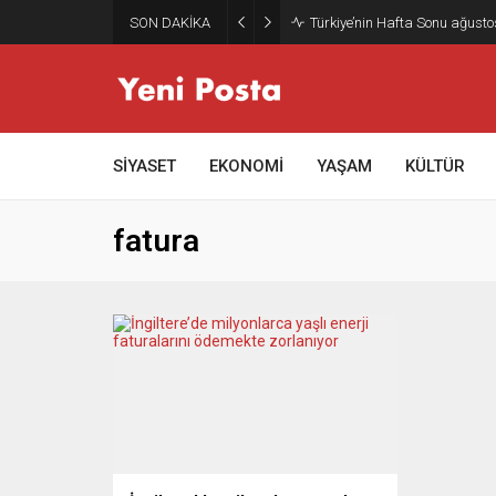
SON DAKİKA
Türkiye’nin Hafta Sonu ağusto
SİYASET
EKONOMİ
YAŞAM
KÜLTÜR
fatura