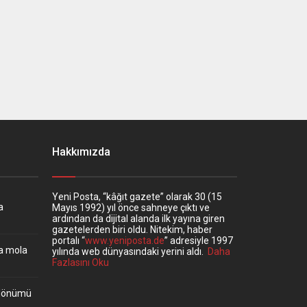
Hakkımızda
Yeni Posta, “kâğıt gazete” olarak 30 (15
a
Mayıs 1992) yıl önce sahneye çıktı ve
ardından da dijital alanda ilk yayına giren
gazetelerden biri oldu. Nitekim, haber
portalı “
www.yeniposta.de
” adresiyle 1997
ta mola
yılında web dünyasındaki yerini aldı.
Daha
Fazlasını Oku
ıldönümü