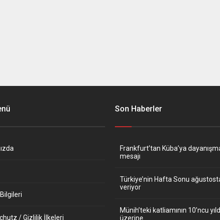
enü
Son Haberler
ızda
Frankfurt’tan Küba’ya dayanışm
mesajı
Türkiye’nin Hafta Sonu ağustos
veriyor
ilgileri
Münih’teki katliamının 10’ncu y
utz / Gizlilik İlkeleri
üzerine