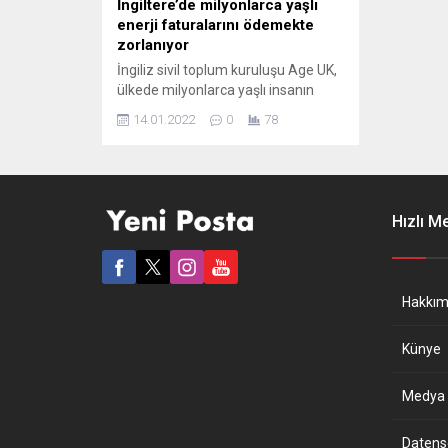
İngiltere’de milyonlarca yaşlı
enerji faturalarını ödemekte
zorlanıyor
İngiliz sivil toplum kuruluşu Age UK,
ülkede milyonlarca yaşlı insanın
artan enerji faturalarını ödemekte
14.01.2022
0
78
zorlandığını belirterek, İngiliz
hükümetinden destek istedi. Age
UK’den yapılan açıklamada, sivil
toplum kuruluşunun, İngiliz İş, Enerji
ve Endüstriyel Strateji Bakanı Kwasi
Hızlı M
Kwarteng ile Çalışma ve Emeklilik
Bakanı Therese Coffey’e mektup
gönderdiği bildirildi. Mektupta,
“Fırınını kullanamayacak...
Hakkım
Künye
Medya B
Datensch