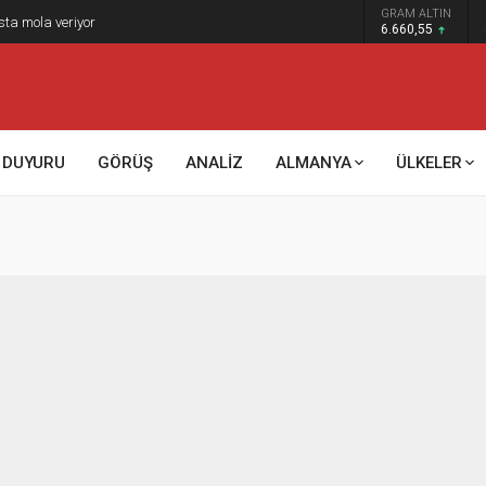
GRAM ALTIN
sta mola veriyor
6.660,55
DUYURU
GÖRÜŞ
ANALİZ
ALMANYA
ÜLKELER