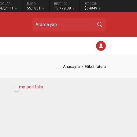
DOLAR
EURO
BIST 100
BITCOIN
47,7111
55,1881
13.779,39
$64949
Anasayfa
Etiket:fatura