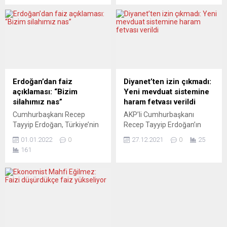
“hızlı faiz artırımının”
Almanya’da enflasyonun
enflasyon sorununu
2022’de yüzde 4’ün önemli
çözemeyeceğini ve
ölçüde üzerinde olmasını
ekonomik toparlanmayı
beklediklerini bildirdi.
tehlikeye atabileceği
Joachim Nagel, Alman Die
konusunda uyarılarda
Zeit gazetesinde yer alan
bulundu. Christine Lagarde,
röportajında, Avrupa
Alman medya ağı
Merkez Bankası’nı (ECB)
Erdoğan’dan faiz
Diyanet’ten izin çıkmadı:
Redaktionsnetzwerk
yüksek enflasyona hızlı tepki
açıklaması: “Bizim
Yeni mevduat sistemine
Deutschland’a (RND) yaptığı
vermeye çağırdı. ECB’nin
silahımız nas”
haram fetvası verildi
açıklamada, bu yıl faiz
enflasyonun beklenenden
Cumhurbaşkanı Recep
AKP’li Cumhurbaşkanı
artışının yüksek petrol
daha uzun süre yüksek
Tayyip Erdoğan, Türkiye’nin
Recep Tayyip Erdoğan’ın
fiyatlarına ve enflasyonu
kalması nedeniyle bu yıl...
ekonomik beka mücadelesi
duyurduğu kur korumalı TL
artıran arz dar boğazına
01.01.2022
0
27.12.2021
0
25
verdiğini ve yaşanan krize
vadeli mevduat sisteminin
çözüm...
161
“dış mihrakların” neden
ardından “vadeli mevduatın
olduğunu savundu.
haram olduğu” yönündeki
Cumhurbaşkanı Recep
fetvası gündeme gelen
Tayyip Erdoğan, Türkiye’de
Diyanet İşleri Başkanlığı,
dövizden TL’ye hızlı bir
yeni model için de “haram”
dönüş olduğunu ve bunun
fetvası verdi. Din İşleri
devam edeceğinin
Yüksek Kurulu fetvacısı, yeni
işaretlerinin görüldüğünü
sistemin de “vadeli