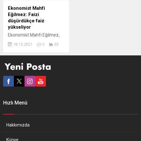
ifade etti. İstanbul’da
mevduata” ilişkin hükümlere
Ekonomist Mahfi
yapılan Anadolu Aslanları
tabi olduğunu, bu sistemde
Eğilmez: Faizi
İşadamları Derneği
de faiz...
düşürdükçe faiz
(ASKON) 12. Olağan Genel
yükseliyor
Kurulu’nda konuşan
Ekonomist Mahfi Eğilmez,
Erdoğan, dolar...
kişisel internet sitesindeki
18.12.2021
0
33
yazısında yeni ekonomik
model, kurdaki yükseliş,
Merkez Bankası’nın faiz
kararı ve enflasyondaki artışı
değerlendirdi. A3Haber’de
yer alan bir habere göre,
ekonomist Mahfi Eğilmez,
kişisel web sitesinde “Faizi
Düşürdükçe Faiz Yükseliyor”
Hızlı Menü
başlıklı yeni yazı yayımladı:
“Yeni ekonomik model diye
açıklananlar kabaca
şöyleydi: Faizi düşürünce...
Hakkımızda
Künye