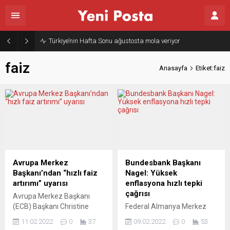
Türkiye’nin Hafta Sonu ağustosta mola veriyor
faiz
Anasayfa
Etiket:faiz
Avrupa Merkez
Bundesbank Başkanı
Başkanı’ndan “hızlı faiz
Nagel: Yüksek
artırımı” uyarısı
enflasyona hızlı tepki
çağrısı
Avrupa Merkez Başkanı
(ECB) Başkanı Christine
Federal Almanya Merkez
Lagarde, koronavirüs
Bankası (Bundesbank)
11.02.2022
0
37
09.02.2022
0
53
(Covid-19) salgını sonrası
Başkanı Joachim Nagel,