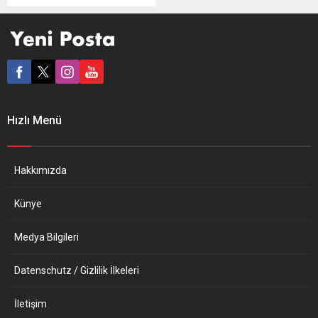
Dışişleri Bakanlığından
yapılan açıklamada,
AMNA’nın Kahire muhabiri
olan ve Yunan Devlet
Televizyonu ERT’ye de
hizmet veren Nikolaos
Katsikas’ın ölü bulunduğu
kaydedildi. Açıklamada,
Hızlı Menü
Yunanistan’ın Mısır’daki
konsolosluğunun, Mısırlı
yetkililerle iletişimde olduğu
belirtilirken, gazetecinin
Hakkımızda
nerede ve...
Künye
Medya Bilgileri
Datenschutz / Gizlilik İlkeleri
İletişim