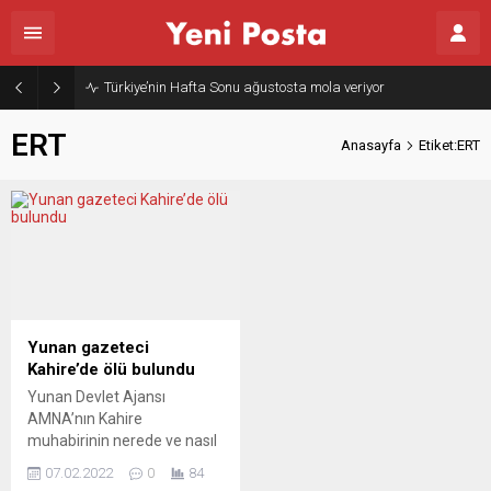
Türkiye’nin Hafta Sonu ağustosta mola veriyor
ERT
Anasayfa
Etiket:ERT
Yunan gazeteci
Kahire’de ölü bulundu
Yunan Devlet Ajansı
AMNA’nın Kahire
muhabirinin nerede ve nasıl
öldüğü hakkında henüz bir
07.02.2022
0
84
bilgi yok. Yunanistan