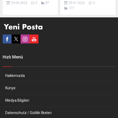
döneminde ekonomik
oranla yüzde 5 büyüdüğünü
29.04.2022
0
87
29.01.2022
0
büyüme yüzde 0,3
bildirdi. Son 21 yılın en
177
düzeyinde gerçekleşti.
yüksek seviyesinde
İspanya Ulusal İstatistik
ekonomik büyüme
Enstitüsü (INE), ülke
gerçekleştiren İspanya,
ekonomisine ilişkin büyüme
buna rağmen hükümetin
verilerini açıkladı. Buna göre,
yüzde 6,5’lik büyüme
büyüme hızı 2022’nin ilk üç
tahmininin gerisinde kaldı.
ayında düşüşe geçti ve
Ekonomi Bakanlığı
yüzde 0,3 düzeyinde kaldı.
kaynaklarından İspanyol
Ülke ekonomisi geçen yıl
basınına yapılan
Hızlı Menü
aynı dönemde yüzde 2,2
değerlendirmede, “yüksek
büyümüştü....
enerji fiyatları, Omicron
varyantı ve jeopolitik
gelişmelere...
Hakkımızda
Künye
Medya Bilgileri
Datenschutz / Gizlilik İlkeleri