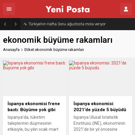
Türkiye’nin Hafta Sonu ağustosta mola veriyor
ekonomik büyüme rakamları
Anasayfa
Etiket:ekonomik büyüme rakamları
İspanya ekonomisi frene
İspanya ekonomisi:
bastı: Büyüme yok gibi
2021’de yüzde 5 büyüdü
İspanya’da, tüketim
İspanya Ulusal İstatistik
taleplerinin düşmesinin
Enstitüsü (INE), ekonominin
etkisiyle, bu yılın ocak-mart
2021’de bir yıl öncesine