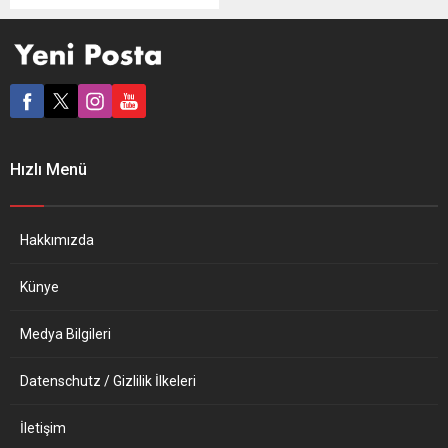
seviyesine geriledi. Ülkede
gaz depolama tesislerinin
doluluk oranı genellikle
kasım aylarında yüzde 90’a
ulaşırken, Kasım 2021’de
enerji krizi nedeniyle bu oran
yüzde 77 seviyesinde kaldı.
Rusya’nın Ukrayna’yı olası
Hızlı Menü
işgaline ilişkin endişeler
enerji kaynakları üzerinde
baskı oluştururken, 14 Şubat
itibarıyla Almanya’da...
Hakkımızda
Künye
Medya Bilgileri
Datenschutz / Gizlilik İlkeleri
İletişim