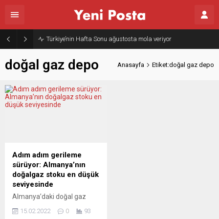
Türkiye’nin Hafta Sonu ağustosta mola veriyor
doğal gaz depo
Anasayfa
Etiket:doğal gaz depo
Adım adım gerileme
sürüyor: Almanya’nın
doğalgaz stoku en düşük
seviyesinde
Almanya’daki doğal gaz
depolama tesislerinde
15.02.2022
0
93
doluluk oranı yüzde 33