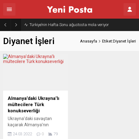
Türkiye’nin Hafta Sonu ağustosta mola veriyor
Diyanet İşleri
Anasayfa
Etiket:Diyanet İşleri
Almanya’daki Ukrayna’lı
mültecilere Türk
konukseverliği
Ukrayna’daki savaştan
kaçarak Almanya’nın
Dinslaken şehrine gelenlere,
24.03.2022
0
79
bölgede yaşayan Türkler