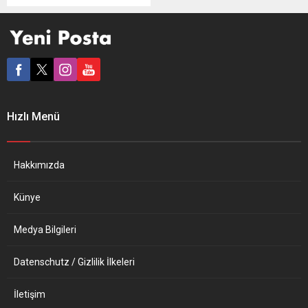
sıcak yemek, su ve gıda
yardımında bulundu. Türk
konukseverliği, Almanya’da
da bir kez daha kendini
gösterdi. Diyanet İşleri Türk
İslam Birliğine (DİTİB) bağlı
Duisburg DİTİB Merkez
Camisi Dernek Başkanı
Hızlı Menü
Yusuf Aydın, Yaşlılar Heyeti
Başkanı Osman Çalık, cami
yönetiminden Eren...
Hakkımızda
Künye
Medya Bilgileri
Datenschutz / Gizlilik İlkeleri
İletişim