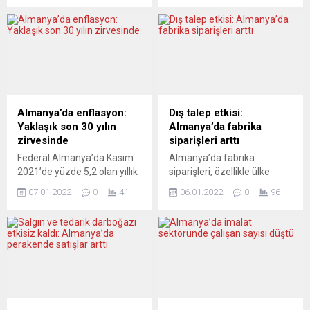
2020’ye göre yüzde 9,8
yüzde 0,2 düşüş kaydetti.
artarak 1974’ten bu yana en
Beklenti ters yöndeydi.
yüksek yıllık artışı kaydetti.
Almanya Federal İstatistik
Almanya Federal İstatistik
Dairesi (Destatis), sanayi
Ofisi (Destatis) verilerine
üretimine ilişkin Kasım 2021
göre, Almanya’da Toptan
ayı geçici verilerini açıkladı.
Eşya Fiyat Endeksi, 2021’de
Buna göre, mevsim ve
bir önceki yıla kıyasla yüzde
takvim etkisinden
Almanya’da enflasyon:
Dış talep etkisi:
9,8 arttı. Destatis
arındırılmış sanayi üretimi,
Yaklaşık son 30 yılın
Almanya’da fabrika
açıklamasında,...
kasımda bir önceki aya
zirvesinde
siparişleri arttı
kıyasla yüzde...
Federal Almanya’da Kasım
Almanya’da fabrika
2021’de yüzde 5,2 olan yıllık
siparişleri, özellikle ülke
enflasyon, enerji fiyatları ve
dışından gelen siparişlerdeki
07.01.2022
0
41
06.01.2022
0
96
salgının etkisiyle Aralık
güçlü talebin etkisiyle
2021’de yüzde 5,3’e çıkarak,
kasımda yüzde 3,7 artış
yaklaşık son 30 yılın en
gösterdi. Almanya Federal
yüksek seviyesine ulaştı.
İstatistik Dairesi (Destatis),
Almanya Federal İstatistik
kasım ayına ilişkin fabrika
Dairesi (Destatis), fiyat
siparişleri geçici verilerini
artışlarına ilişkin Aralık 2021
açıkladı. Buna göre, ülkede
öncü verilerini açıkladı. Buna
üretilen ürünler için
göre, Kasım 2021’de yüzde
siparişler, kasımda bir önceki