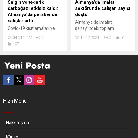
Salgın ve tedarik
Almanya’da imalat
5,2 olan yıllık enflasyon,...
aya kıyasla yüzde 3,7 arttı.
darboğazı etkisiz kaldı:
sektöründe çalışan sayısı
Söz konusu artış, ekimdeki
Almanya’da perakende
düştü
yüzde...
satışlar arttı
Almanya’da imalat
Covid-19 kısıtlamaları ve
sanayiindeki toplam
tedarik darboğazlarına
istihdam, ekimde geçen yılın
04.01.2022
0
16.12.2021
0
51
rağmen 2021’de reel
aynı dönemine göre 30 bin
107
perakende satışların bir
azaldı ve ekimde 5 milyon
önceki yıla göre yüzde 0,6 ile
489 bine kadar geriledi
yüzde 1,2 arasında
Almanya Federal İstatistik
(ortalama yüzde 0,9)
Ofisi (Destatis), ekim ayına
yükseleceği tahmin ediliyor.
ilişkin imalat sanayii
Bu, Almanya’daki
istihdamı geçici verilerini
perakende satışlarda art
açıkladı. Buna göre, ülkede
arda 12 yıllık bir yükselişe
50 ve daha fazla çalışanı
karşılık geliyor. Almanya
olan imalat sanayii
Hızlı Menü
Federal İstatistik Ofisi
şirketlerinin sağladığı
(Destatis), koronavirüs
istihdam,...
(Covid-19) kısıtlamaları ve
tedarik darboğazlarına...
Hakkımızda
Künye