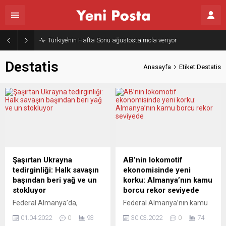
Türkiye’nin Hafta Sonu ağustosta mola veriyor
Destatis
Anasayfa
Etiket:Destatis
Şaşırtan Ukrayna
AB’nin lokomotif
tedirginliği: Halk savaşın
ekonomisinde yeni
başından beri yağ ve un
korku: Almanya’nın kamu
stokluyor
borcu rekor seviyede
Federal Almanya’da,
Federal Almanya’nın kamu
Ukrayna-Rusya savaşıyla
borcu, geçen yıl 146,9 milyar
01.04.2022
0
93
30.03.2022
0
74
birlikte yemeklik yağ ve un
avro artışla 2 trilyon 319,8