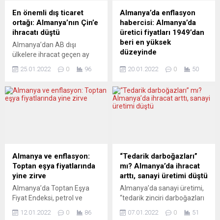
ayına ilişkin ÜFE verilerini
çeyreğinde bir önceki
En önemli dış ticaret
Almanya’da enflasyon
açıkladı. Buna göre,
çeyreğe göre yüzde 0,3
ortağı: Almanya’nın Çin’e
habercisi: Almanya’da
Almanya’da ÜFE, şubatta
geriledi. Destatis, 28
ihracatı düştü
üretici fiyatları 1949’dan
ocak ayına kıyasla...
Ocak’ta...
beri en yüksek
Almanya’dan AB dışı
düzeyinde
ülkelere ihracat geçen ay
yıllık bazda yüzde 6,8
Almanya’da Sanayi Ürünleri
25.01.2022
0
96
20.01.2022
0
50
artarak 53 milyar avroya
Üretici Fiyat Endeksi (Sanayi
ulaşırken, ülkenin en önemli
ÜFE), yüksek enerji
ticaret ortağı Çin’e ihracat
fiyatlarının etkisiyle geçen
ise yüzde 7,9 azaldı. Alman
ay 2020’nin aynı dönemine
Federal İstatistik Dairesi
göre yüzde 24,2 arttı.
(Destatis), Aralık 2021’de
Federal Almanya İstatistik
Almanya’dan AB dışı
Dairesi (Destatis), Aralık
ülkelere yapılan ihracat
2021’e ilişkin Sanayi ÜFE
verilerini açıkladı. Buna göre,
verilerini açıkladı. Buna göre,
Almanya ve enflasyon:
“Tedarik darboğazları”
Almanya’dan AB dışı
Almanya’da Sanayi ÜFE,
Toptan eşya fiyatlarında
mı? Almanya’da ihracat
ülkelere ihracat,...
geçen ay kasıma kıyasla
yine zirve
arttı, sanayi üretimi düştü
yüzde 5, Aralık 2020’ye göre
Almanya’da Toptan Eşya
Almanya’da sanayi üretimi,
de yüzde...
Fiyat Endeksi, petrol ve
“tedarik zinciri darboğazları
metal ürünlerindeki fiyat
ve artan üretici fiyatları”
12.01.2022
0
86
07.01.2022
0
51
artışı nedeniyle geçen yıl
nedeniyle Kasım 2021’de