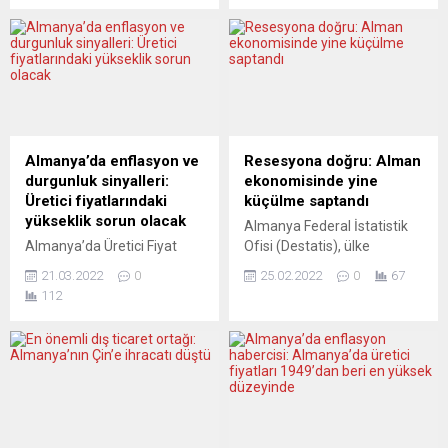
gibi yiyeceklerin satışlarında
milyar avroya ulaştı.
yüksek artış olduğu ortaya
Almanya Federal İstatistik
çıktı. Almanya Federal
Dairesi’nin (Destatis)
İstatistik Dairesi (Destatis),
açıkladığı öncü verilere göre,
tüketicilerin mevcut satın
Almanya’nın geçen yıl
alma davranışlarına yönelik
federal, eyalet, sosyal
yılın 8’inci (21-27 Şubat)
güvenlik fonları, belediye ve
haftasından 10’uncu (7-13
belediye birlikleri düzeyinde
Almanya’da enflasyon ve
Resesyona doğru: Alman
Mart) haftasına kadar
tüm temel ve ilave bütçeleri
durgunluk sinyalleri:
ekonomisinde yine
istatistiklerini yayınlandı.
de dahil kamu dışı
Üretici fiyatlarındaki
küçülme saptandı
Buna göre, bölgede savaşın
kurumlara genel kamu...
yükseklik sorun olacak
Almanya Federal İstatistik
başladığı hafta Alman
Almanya’da Üretici Fiyat
Ofisi (Destatis), ülke
tüketiciler yemeklik...
Endeksi (ÜFE), artan enerji
ekonomisinin geçen yılın son
21.03.2022
0
25.02.2022
0
67
fiyatlarının etkisiyle geçen
çeyreğinde bir önceki
112
ay 2021’in aynı dönemine
çeyreğe göre yüzde 0,3
göre yüzde 25,9 arttı. Bu
küçüldüğünü bildirdi.
fiyatlar henüz tüketiciye
Destatis’in açıkladığı nihai
yansıtılmadığı için, geleceğe
verilere göre, Almanya’da
dönük kötümser beklentileri
mevsim ve takvim
oylumsuz etkiliyor.
etkilerinden arındırılmış
Almanya Federal İstatistik
Gayrisafi Yurt içi Hasıla
Dairesi (Destatis), şubat
(GSYH) 2021 yılının son