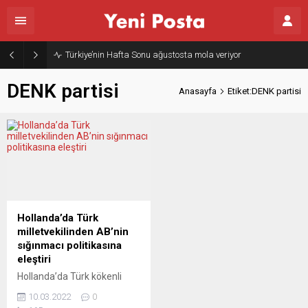
Türkiye’nin Hafta Sonu ağustosta mola veriyor
DENK partisi
Anasayfa
Etiket:DENK partisi
Hollanda’da Türk
milletvekilinden AB’nin
sığınmacı politikasına
eleştiri
Hollanda’da Türk kökenli
milletvekilli Tunahan Kuzu,
10.03.2022
0
Hollanda ve Avrupa’nın