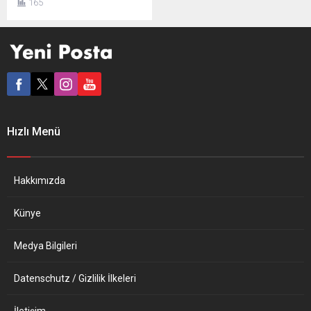
165
sığınmacı politikasını
eleştirdi. Üyelerinin
çoğunluğunu Türk ve
göçmenlerin oluşturduğu
Denk Partisi milletvekili
Kuzu, Hollanda
Parlamentosu’ndaki
Göçmenler ve Sığınmacılar
Politikası başlıklı toplantıda
Hızlı Menü
bir konuşma yaptı. Kuzu,
Rusya-Ukrayna savaşında
geçen iki haftada ülkelerini
terk etmek zorunda kalan
Hakkımızda
sivillere kapılarını açan
Hollanda ve...
Künye
Medya Bilgileri
Datenschutz / Gizlilik İlkeleri
İletişim