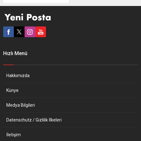
yasaklamasının “kabul
edilemez” olduğunu bildirdi.
AB Dış İlişkiler ve Güvenlik
Politikası Yüksek Temsilcisi
Josep Borrell’in ofisinden
yapılan açıklamada,
Rusya’nın yasak kararının
kabul edilemez olmasının
Hızlı Menü
yanında haklı gerekçesinin
bulunmadığı ifade edildi.
Açıklamada, Rus medya
kuruluşu RT’nin Almanca
Hakkımızda
yayın yapan...
Künye
Medya Bilgileri
Datenschutz / Gizlilik İlkeleri
İletişim