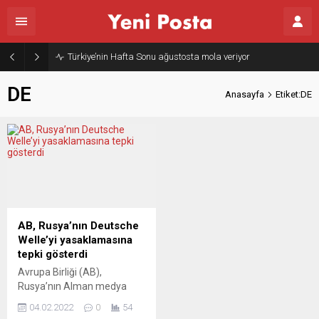
Türkiye’nin Hafta Sonu ağustosta mola veriyor
DE
Anasayfa
Etiket:DE
AB, Rusya’nın Deutsche
Welle’yi yasaklamasına
tepki gösterdi
Avrupa Birliği (AB),
Rusya’nın Alman medya
kuruluşu Deutsche Welle’nin
04.02.2022
0
54
(DW) yayınlarını