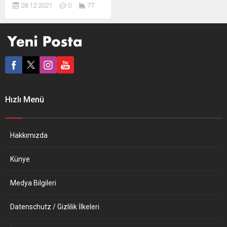
alınmasının ardından
28.12.2021
0
77
başlayan istifalar sürüyor.
Son olarak muhabir Seyhan
Avşar da istifa ettiğini
sosyal medya hesabından
açıkladı. Cumhuriyet
gazetesinde yönetime tepki
gösteren çalışanlardan
istifalar devam ediyor.
Gazetenin muhabirlerinden
Hızlı Menü
Ece Piroğlu, sosyal medya
hesabından yaptığı
açıklamada, “Dört yıl önce
büyük bir heyecan ve
Hakkımızda
umutla kapısından girdiğim,
her...
Künye
Medya Bilgileri
Datenschutz / Gizlilik İlkeleri