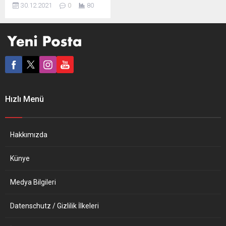
yayılmasının ardından
30.12.2021
0
80
ABD’yi “çok yüksek riskli
ülkeler” grubuna alarak bu
ülkeden gelecek yolculara
zorunlu karantina kuralı
getirdi. Hollanda Dışişleri
Bakanlığı, ABD’den
Hollanda’ya gelecek
yolculara uygulanacak
seyahat kısıtlamalarını
Hızlı Menü
güncelledi. Omicron varyantı
vakalarının artışı nedeniyle
ABD’nin “çok yüksek riskli
ülkeler” grubuna alındığı
Hakkımızda
güncellemeye göre,
bugünden itibaren...
Künye
Medya Bilgileri
Datenschutz / Gizlilik İlkeleri