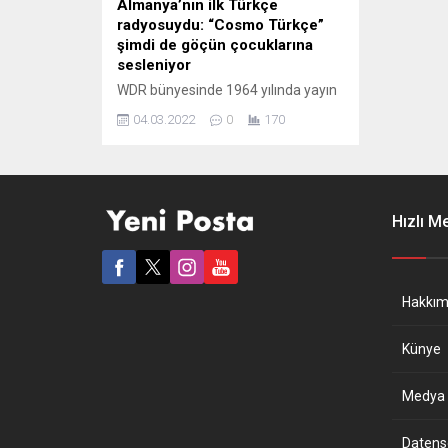
Almanya’nın ilk Türkçe
radyosuydu: “Cosmo Türkçe”
şimdi de göçün çocuklarına
sesleniyor
WDR bünyesinde 1964 yılında yayın
hayatına başlayan ve ülkedeki ilk
04.03.2022
0
170
Türkçe yayın olma özelliği taşıyan
“Köln Radyosu” ocak ayından bu
yana “Cosmo Türkçe” olarak
internet üzerinden podcast olarak
yayınlanıyor. İlk kuşakla başlayan
Hızlı M
serüvende Cosmo Türkçe şimdi de
göçün çocuklarına sesleniyor. Yeni
Posta gazetesinin YouTube
kanalında Avrupa Gündemi’ne
Hakkım
konuk olan...
Künye
Medya B
Datensch