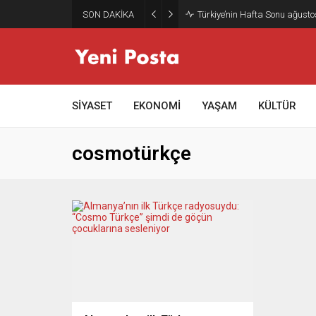
SON DAKİKA
Türkiye’nin Hafta Sonu ağusto
SİYASET
EKONOMİ
YAŞAM
KÜLTÜR
cosmotürkçe