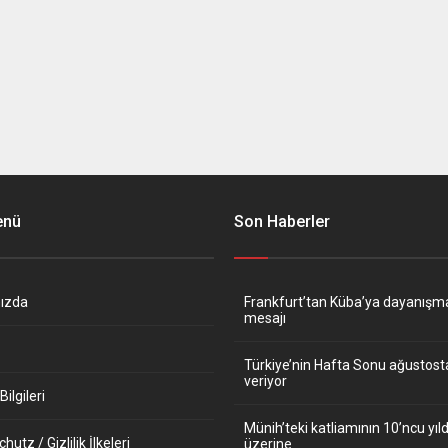
enü
Son Haberler
ızda
Frankfurt’tan Küba’ya dayanışm
mesajı
Türkiye’nin Hafta Sonu ağustos
veriyor
ilgileri
Münih’teki katliamının 10’ncu y
utz / Gizlilik İlkeleri
üzerine