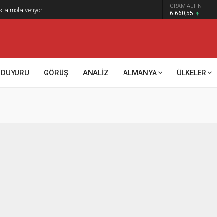
GRAM ALTIN
sta mola veriyor
6.660,55
DUYURU
GÖRÜŞ
ANALİZ
ALMANYA
ÜLKELER