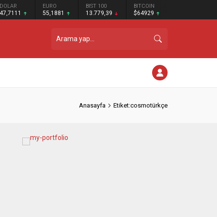
DOLAR
EURO
BIST 100
BITCOIN
47,7111
55,1881
13.779,39
$64929
Anasayfa
Etiket:cosmotürkçe