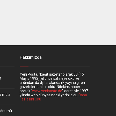
Hakkımızda
Yeni Posta, “kâğıt gazete” olarak 30 (15
a
Mayıs 1992) yıl önce sahneye çıktı ve
ardından da dijital alanda ilk yayına giren
gazetelerden biri oldu. Nitekim, haber
portalı “
www.yeniposta.de
” adresiyle 1997
ta mola
yılında web dünyasındaki yerini aldı.
Daha
Fazlasını Oku
ıldönümü