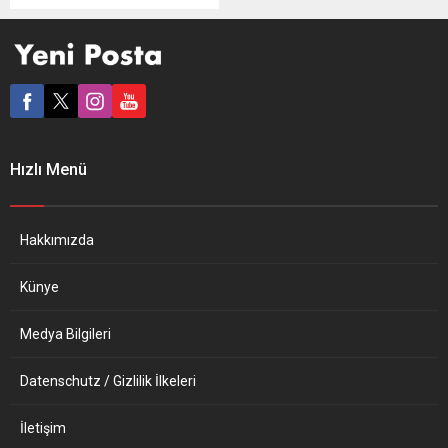
hükümetini, aynı yaptırımları
İsrail’e uygulamadığı
gerekçesiyle “çifte
standart”la suçladı. Barrett,
İrlanda parlamentosunda
yaptığı konuşmada,
hükümetin, Rusya’ya
yaptırım uygulama kararının
Hızlı Menü
haklı olduğunu, ancak, aynı
yaptırımların İsrail’e
uygulanmasına karşı
çıkılmasının doğru
Hakkımızda
olmadığını söyledi.
Ukrayna’ya saldırısı
Künye
nedeniyle Rusya’ya yaptırım
uygulayan...
Medya Bilgileri
Datenschutz / Gizlilik İlkeleri
İletişim