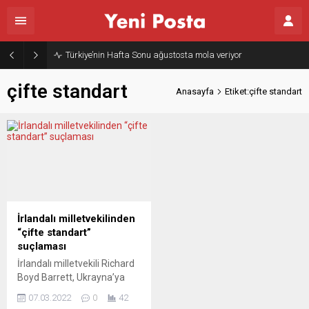
Türkiye’nin Hafta Sonu ağustosta mola veriyor
çifte standart
Anasayfa
Etiket:çifte standart
İrlandalı milletvekilinden
“çifte standart”
suçlaması
İrlandalı milletvekili Richard
Boyd Barrett, Ukrayna’ya
saldırısı nedeniyle Rusya’ya
07.03.2022
0
42
yaptırım uygulayan İrlanda