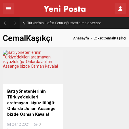
Türkiye’nin Hafta Sonu ağustosta mola veriyor
CemalKaşıkçı
Anasayfa
Etiket:CemalKaşıkçı
Batı yönetenlerinin
Türkiye’dekileri
aratmayan ikiyüzlülüğü:
Onlarda Julian Assange
bizde Osman Kavala!
Wikileaks’in kurucusu ve
24.12.2021
0
sözcüsü, araştırmacı