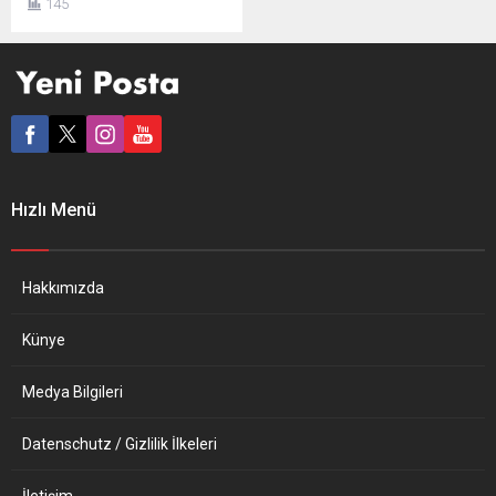
145
gazeteci, siyasi aktivist
Julian Assange sadece
gerçekleri yazdığı ve
doğruyu söylediği için
Batı’nın eliyle ağır çekim
katlediliyor. Basın ve ifade
özgürlüğü ve insan hakları
ile ilgili Batı adına en utanç
verici, hem de canlı bir örnek
Hızlı Menü
var yıllardır karşımızda:
Assange davası. Bu, Avrupa
medyası...
Hakkımızda
Künye
Medya Bilgileri
Datenschutz / Gizlilik İlkeleri
İletişim