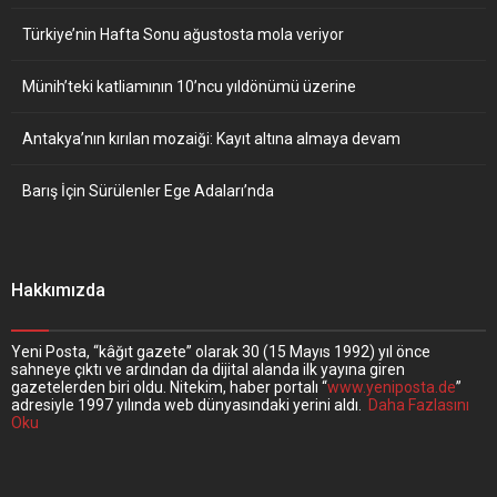
Türkiye’nin Hafta Sonu ağustosta mola veriyor
Münih’teki katliamının 10’ncu yıldönümü üzerine
Antakya’nın kırılan mozaiği: Kayıt altına almaya devam
Barış İçin Sürülenler Ege Adaları’nda
Hakkımızda
Yeni Posta, “kâğıt gazete” olarak 30 (15 Mayıs 1992) yıl önce
sahneye çıktı ve ardından da dijital alanda ilk yayına giren
gazetelerden biri oldu. Nitekim, haber portalı “
www.yeniposta.de
”
adresiyle 1997 yılında web dünyasındaki yerini aldı.
Daha Fazlasını
Oku