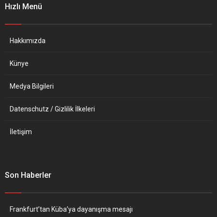
Hızlı Menü
hazırlanan
iddianamenin ayrıntıları
ortaya çıktı. Buna göre,
Gürcan hakkındaki ihbar
Hakkımızda
doğrudan Milli...
Künye
Medya Bilgileri
Datenschutz / Gizlilik İlkeleri
İletişim
Son Haberler
Frankfurt’tan Küba’ya dayanışma mesajı