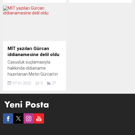
yedek subay Ralph G.
şüphesi ile sınırdışı edilmek
hakkında Düsseldorf Yüksek
istendiği bildirildi. Polonya
Eyalet Mahkemesi’nde dava
İç Güvenlik Ajansı (ISA), ülke
açıldığı bildirildi. Federal
güvenliği için bir tehlike
Başsavcılıktan yapılan
olarak nitelediği Rus
açıklamada, Alman
diplomatların, bir an önce
vatandaşı Ralph G.’nin
sınır dışı edilmesi için
Almanya ve bir NATO
Dışişleri Bakanlığına çağrıda
MİT yazıları Gürcan
ülkesine karşı yabancı bir
bulundu. Polonya Güvenlik
iddianamesine delil oldu
ülkenin gizli servisi için
Sözcüsü Stanislaw Zaryn,
Casusluk suçlamasıyla
casusluk faaliyetinde
konuya ilişkin
hakkında iddianame
bulunmakla suçlandığı
açıklamasında, söz konusu...
hazırlanan Metin Gürcan’ın
belirtildi. Açıklamada, Alman
İtalyan ve İspanyol
ordusunda yedek subay
07.01.2022
0
27
istihbarat servislerine bilgi
olarak...
aktardığı iddia edildi. Ancak
dinleme kayıtları devlet sırrı
olduğu gerekçesiyle
iddianameye girmedi.
DEVA Partisi Kurucu Üyesi,
emekli asker Metin Gürcan
hakkında “siyasal ve askeri
casusluk” iddiasıyla