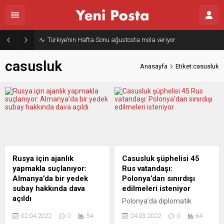
Türkiye’nin Hafta Sonu ağustosta mola veriyor
casusluk
Anasayfa
Etiket:casusluk
Rusya için ajanlık
Casusluk şüphelisi 45
yapmakla suçlanıyor:
Rus vatandaşı:
Almanya’da bir yedek
Polonya’dan sınırdışı
subay hakkında dava
edilmeleri isteniyor
açıldı
Polonya’da diplomatik
Almanya’da Rusya için
statüye sahip 45 Rus
02.04.2022
0
54
24.03.2022
0
64
ajanlık yaptığı suçlamasıyla
vatandaşının casusluk