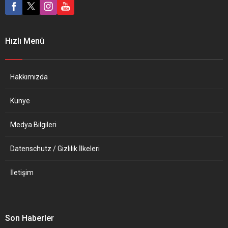
iddialarda kadın
düşmanlığının ne ölçüde
payı olduğunu
değerlendiriyor. THE IRISH
Hızlı Menü
TIMES (İrlanda) KADIN
DÜŞMANI BİR
ŞEYTANLAŞTIRMA The...
Hakkımızda
Künye
Medya Bilgileri
Datenschutz / Gizlilik İlkeleri
İletişim
Son Haberler