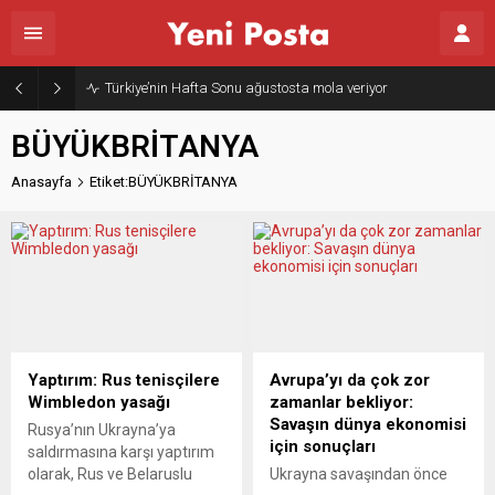
Türkiye’nin Hafta Sonu ağustosta mola veriyor
BÜYÜKBRİTANYA
Anasayfa
Etiket:BÜYÜKBRİTANYA
Yaptırım: Rus tenisçilere
Avrupa’yı da çok zor
Wimbledon yasağı
zamanlar bekliyor:
Savaşın dünya ekonomisi
Rusya’nın Ukrayna’ya
için sonuçları
saldırmasına karşı yaptırım
olarak, Rus ve Belaruslu
Ukrayna savaşından önce