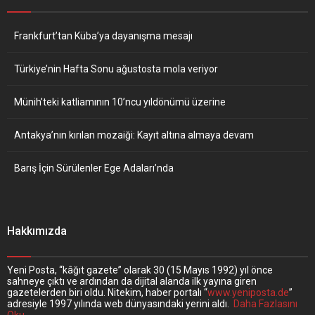
Frankfurt’tan Küba’ya dayanışma mesajı
Türkiye’nin Hafta Sonu ağustosta mola veriyor
Münih’teki katliamının 10’ncu yıldönümü üzerine
Antakya’nın kırılan mozaiği: Kayıt altına almaya devam
Barış İçin Sürülenler Ege Adaları’nda
Hakkımızda
Yeni Posta, “kâğıt gazete” olarak 30 (15 Mayıs 1992) yıl önce
sahneye çıktı ve ardından da dijital alanda ilk yayına giren
gazetelerden biri oldu. Nitekim, haber portalı “
www.yeniposta.de
”
adresiyle 1997 yılında web dünyasındaki yerini aldı.
Daha Fazlasını