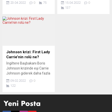
tenisçilerin Londra’da
zaten yüksek olan enerji
23.04.2022
0
75
15.04.2022
0
gerçekleştirilecek
fiyatları daha da artarken,
137
Wimbledon Tenis
birçok Avrupa ülkesinde
Turnuvası’na katılmasına
enflasyon şu anda yüzde
izin verilmeyecek. Kararla
7’yi aşmış durumda. Rusya
birlikte, dünyanın iki
ve Ukrayna’nın başlıca
numarası Rus Daniil
üreticileri olduğu buğday ve
Medvedev ve iki Grand Slam
ayçiçek yağı başta olmak
şampiyonluğu bulunan
üzere gıda fiyatları da
Belaruslu Victoria Azarenka
yükselmeye devam ediyor.
gibi sporcular turnuvaya
Avrupa medyasında
Johnson krizi: First Lady
katılamayacak. Basın, doğru
yorumcular, değişen
Carrie’nin rolü ne?
yolun bu olup olmadığı
derecelerde olsa da ciddi
İngiltere Başbakanı Boris
konusunda hemfikir değil.
bir...
Johnson krizinde eşi Carrie
THE...
Johnson giderek daha fazla
eleştirilmeye başladı.
09.02.2022
0
Michael Ashcroft tarafından
122
yazılan ve Başbakan’ın
eşinin büyük etkisinin
eleştirildiği “First Lady”
kitabının da bu duruma
katkısı oldu. Yorumcular,