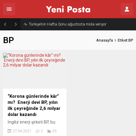
Türkiye’nin Hafta Sonu ağustosta mola veriyor
BP
Anasayfa
Etiket:BP
“Korona günlerinde kâr”
mı? Enerji devi BP, yılın
ilk çeyreğinde 2,6 milyar
dolar kazandı
İngiliz enerji şirketi BP, bu
yılın ilk çeyreğinde
27.04.2021
0
35
beklentileri çok aşan tutarda