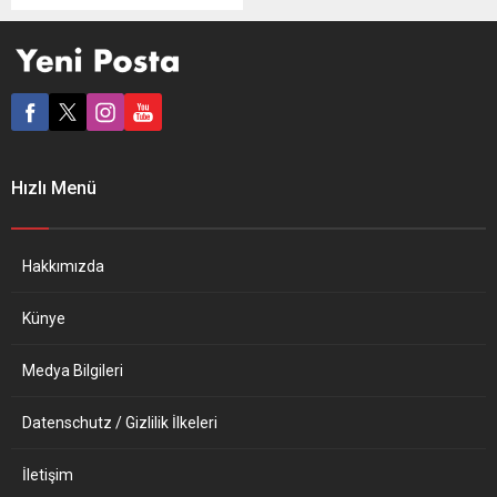
örgütlenme” atağı depremi
şiddetlenerek devam ediyor.
Yeni yapılanma sert
tartışmalar ve itirazlara
neden olurken, ilk kez bir
eyalet birliği sessizliğini
bozdu ve çok ağır
suçlamaları art arda sıraladı.
Hızlı Menü
CHP Kuzey Ren-Vestfalya
(NRW) Birliği Temsilcilikleri
bir basın açıklaması
yaparak, yeni örgütlenme
Hakkımızda
atağı doğrultusunda
üyeleri...
Künye
Medya Bilgileri
Datenschutz / Gizlilik İlkeleri
İletişim