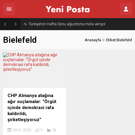
Türkiye’nin Hafta Sonu ağustosta mola veriyor
Bielefeld
Anasayfa
Etiket:Bielefeld
CHP Almanya atağına
ağır suçlamalar: “Örgüt
içinde demokrasi rafa
kaldırıldı,
şirketleşiyoruz”
Cumhuriyet Halk Partisi
29.01.2022
0
76
(CHP) Almanya’da “yeni