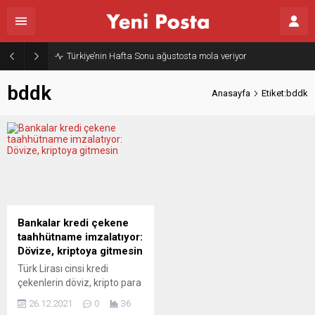
Türkiye’nin Hafta Sonu ağustosta mola veriyor
bddk
Anasayfa
Etiket:bddk
Bankalar kredi çekene
taahhütname imzalatıyor:
Dövize, kriptoya gitmesin
Türk Lirası cinsi kredi
çekenlerin döviz, kripto para
veya hisse senedi almasını
26.12.2021
0
36
engellemeleri için Bankacılık