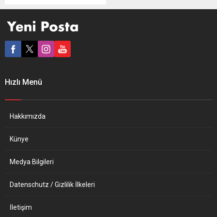
Düzenleme ve Denetleme
Kurumu’ndan uyarı alan
bankalar, müşterilerine
taahhütname imzalatmaya
başladı. Cumhurbaşkanı
Tayyip Erdoğan’ın ortaya
attığı “Çin tipi ekonomi
modeli” doğrultusunda
Hızlı Menü
Merkez Bankası eylül
ayından bu yana politika
faizini 500 baz puan
indirmiş, uzmanların...
Hakkımızda
Künye
Medya Bilgileri
Datenschutz / Gizlilik İlkeleri
İletişim