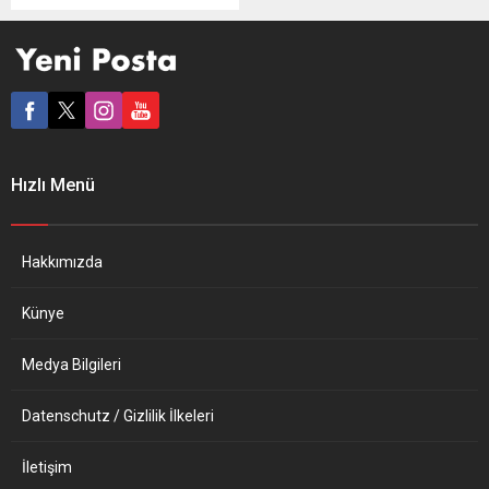
Dünya genelinde
gazetecilerin yasal hakları
ve güvenliğini sağlamak için
çalışan Cenevre merkezli
Basın Amblem Kampanyası
(PEC), küresel salgının
başlangıcından bu yana
Covid-19’dan hayatını
Hızlı Menü
kaybeden gazetecilere dair
son istatistikleri paylaştı.
PEC’nin raporuna göre,
salgının başlangıcından
Hakkımızda
2021’in...
Künye
Medya Bilgileri
Datenschutz / Gizlilik İlkeleri
İletişim