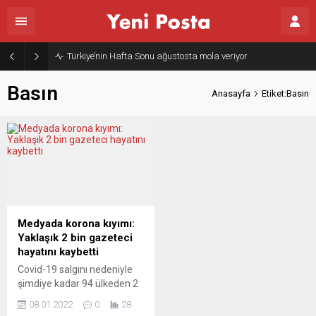
Türkiye’nin Hafta Sonu ağustosta mola veriyor
Basın
Anasayfa
Etiket:Basın
Medyada korona kıyımı:
Yaklaşık 2 bin gazeteci
hayatını kaybetti
Covid-19 salgını nedeniyle
şimdiye kadar 94 ülkeden 2
bin civarında gazetecinin
08.01.2022
0
28
yaşamını yitirdiği açıklandı.