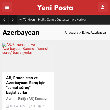
Türkiye’nin Hafta Sonu ağustosta mola veriyor
Azerbaycan
Anasayfa
Etiket:Azerbaycan
AB, Ermenistan ve
Azerbaycan: Barış için
“somut süreç”
başlatıyorlar
Avrupa Birliği (AB) Konseyi
Başkanı Charles Michel,
07.04.2022
0
71
Azerbaycan ile Ermenistan