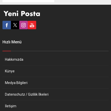
arasındaki “barış
görüşmelerine” ilişkin “Hep
birlikte olası bir barış
anlaşması hazırlamak
amacıyla barış görüşmeleri
için somut bir süreç
başlatmaya karar verdik”
dedi. Charles Michel,
Hızlı Menü
Ermenistan Başbakanı Nikol
Paşinyan ve Azerbaycan
Cumhurbaşkanı İlham
Aliyev ile ayrı ayrı
Hakkımızda
görüştükten sonra üçlü...
Künye
Medya Bilgileri
Datenschutz / Gizlilik İlkeleri
İletişim