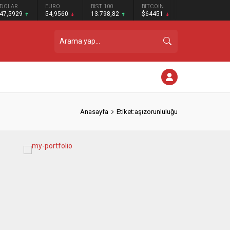
DOLAR
EURO
BIST 100
BITCOIN
47,5929
54,9560
13.798,82
$64451
Anasayfa
Etiket:aşızorunluluğu