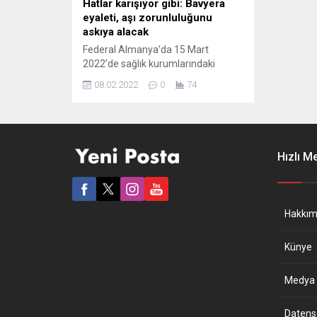
Hatlar karışıyor gibi: Bavyera
eyaleti, aşı zorunluluğunu
askıya alacak
Federal Almanya’da 15 Mart
2022’de sağlık kurumlarındaki
çalışanlar için yürürlüğe girecek
08.02.2022
0
74
Covid-19’a karşı aşı yaptırma
zorunluğunun Bavyera eyaletinde
askıya alınacağı bildirildi. Bavyera
Eyaleti Başbakanı Markus Söder,
Münih’te düzenlediği basın
Hızlı M
toplantısında, 15 Mart’ta sağlık
personeli için yürürlüğe girecek aşı
zorunluluğunun şu anki Omicron
dalgasını bastırmak veya
Hakkım
durdurmak için etkili bir...
Künye
Medya B
Datensch