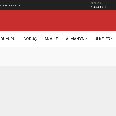
GRAM ALTIN
sta mola veriyor
6.493,17
DUYURU
GÖRÜŞ
ANALİZ
ALMANYA
ÜLKELER