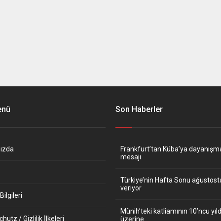
enü
Son Haberler
ızda
Frankfurt’tan Küba’ya dayanışm
mesajı
Türkiye’nin Hafta Sonu ağustos
veriyor
ilgileri
Münih’teki katliamının 10’ncu y
utz / Gizlilik İlkeleri
üzerine