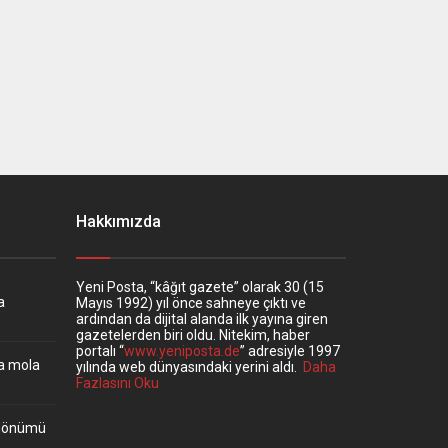
Hakkımızda
Yeni Posta, “kâğıt gazete” olarak 30 (15
a
Mayıs 1992) yıl önce sahneye çıktı ve
ardından da dijital alanda ilk yayına giren
gazetelerden biri oldu. Nitekim, haber
portalı “
www.yeniposta.de
” adresiyle 1997
ta mola
yılında web dünyasındaki yerini aldı.
Daha
Fazlasını Oku
ıldönümü