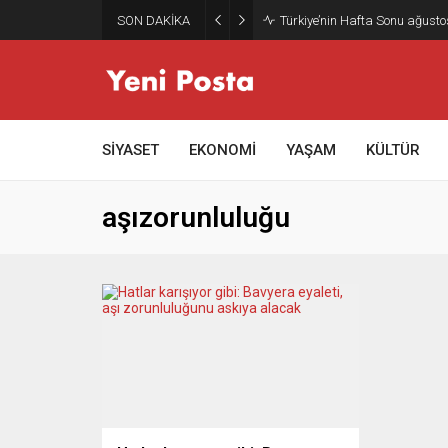
SON DAKİKA
Türkiye’nin Hafta Sonu ağusto
SİYASET
EKONOMİ
YAŞAM
KÜLTÜR
aşızorunluluğu