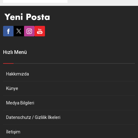
bir önceki yıla göre yüzde
3,6 azalarak 170,5 milyar
avroya geriledi. Avrupa
Ekonomik Araştırmalar
Merkezi (ZEW), Almanya
Federal Eğitim ve Araştırma
Bakanlığı adına Alman
şirketlerle görüşüp
Hızlı Menü
hazırladığı “Alman
Ekonomisinde İnovasyon
2021” adlı raporu yayınladı.
Buna göre,...
Hakkımızda
Künye
Medya Bilgileri
Datenschutz / Gizlilik İlkeleri
İletişim