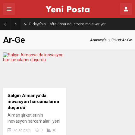
Türkiye’nin Hafta Sonu ağustosta mola veriyor
Ar-Ge
Anasayfa
Etiket:Ar-Ge
Salgın Almanya’da
inovasyon harcamalarını
düşürdü
Alman şirketlerinin
inovasyon harcamaları, yeni
tip koronavirüs (Covid-19)
02.02.2022
0
36
salgının ilk yılı olan 2020’de