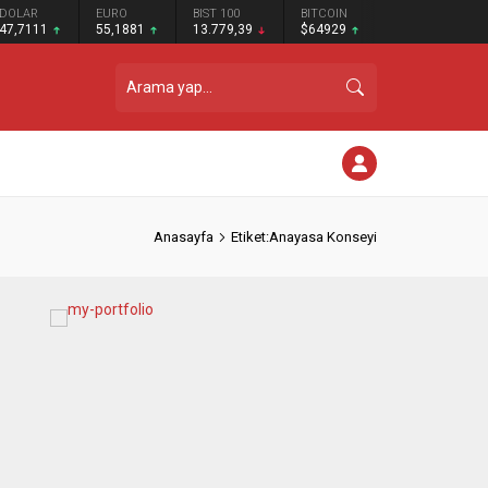
DOLAR
EURO
BIST 100
BITCOIN
47,7111
55,1881
13.779,39
$64929
Anasayfa
Etiket:Anayasa Konseyi