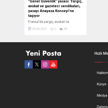
”Genel Güvenlik” yasası: Yargıç,
avukat ve gazeteci sendikaları,
yasayı Anayasa Konseyi’ne
taşıyor
Fransa’da yargıç, avukat ve
gazeteci sendikaları, Senato ve
29.04.2021
0
59
Ulusal Meclis’te kabul edilen “Genel
Güvenlik” yasasının geri çekilmesi
için Anayasa Konseyi’ne
başvuracaklarını duyurdu. Fransa
Avukatlar Sendikası, Yargıçlar
Hızlı M
Sendikası, İnsan Hakları Ligi, Ulusal
Baro Konseyi, Ulusal Gazeteciler
Sendikası’nın da aralarında
bulunduğu çok sayıda avukat, yargıç
Hakkım
ve gazeteci sendikası tarafından
yapılan ortak açıklamada,...
Künye
Medya B
Datensch