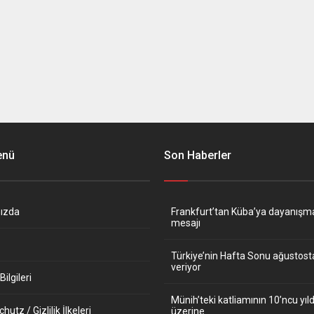
enü
Son Haberler
ızda
Frankfurt’tan Küba’ya dayanışm
mesajı
Türkiye’nin Hafta Sonu ağustos
veriyor
ilgileri
Münih’teki katliamının 10’ncu y
utz / Gizlilik İlkeleri
üzerine