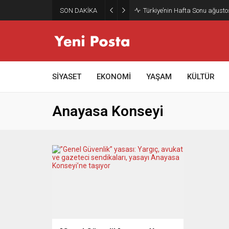
SON DAKİKA
Türkiye’nin Hafta Sonu ağusto
SİYASET
EKONOMİ
YAŞAM
KÜLTÜR
Anayasa Konseyi