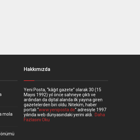
Hakkımızda
Yeni Posta, “kâğıt gazete” olarak 30 (15
a
Mayıs 1992) yıl önce sahneye çıktı ve
ardından da dijital alanda ilk yayına giren
gazetelerden biri oldu. Nitekim, haber
portalı “
www.yeniposta.de
” adresiyle 1997
ta mola
yılında web dünyasındaki yerini aldı.
Daha
Fazlasını Oku
ıldönümü