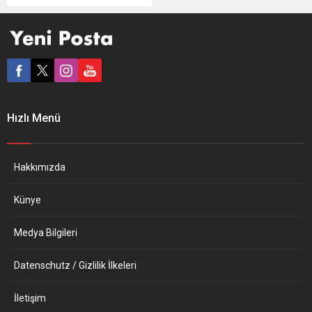
gitarıyla Anadolu ezgilerini
Hollandalılar için çaldı.
Amsterdam Yunus Emre
Enstitüsü (YEE)
organizasyonuyla
Amsterdam Konser
Salonu’nda gerçekleştirilen
dinletide çok sayıda
Hızlı Menü
Hollandalı ve Türk
müzikseverin yanı sıra
Türkiye’nin Amsterdam
Başkonsolosu Engin Arıkan
Hakkımızda
da yer aldı. “Anadolu’nun...
Künye
Medya Bilgileri
Datenschutz / Gizlilik İlkeleri
İletişim