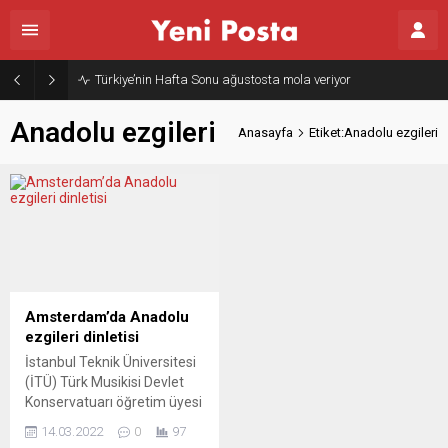
Türkiye’nin Hafta Sonu ağustosta mola veriyor
Anadolu ezgileri
Anasayfa
Etiket:Anadolu ezgileri
Amsterdam’da Anadolu
ezgileri dinletisi
İstanbul Teknik Üniversitesi
(İTÜ) Türk Musikisi Devlet
Konservatuarı öğretim üyesi
Profesör Tolgahan Çoğulu,
14.03.2022
0
97
ayarlanabilir mikrotonal