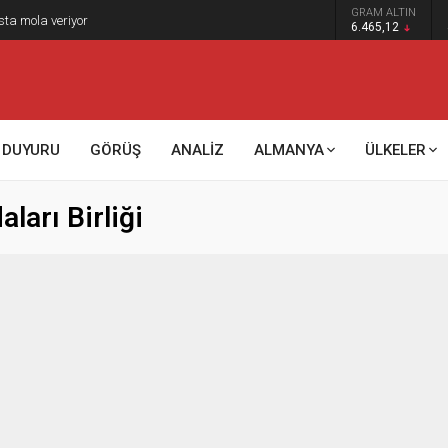
GRAM ALTIN
sta mola veriyor
6.465,12
DUYURU
GÖRÜŞ
ANALİZ
ALMANYA
ÜLKELER
ları Birliği