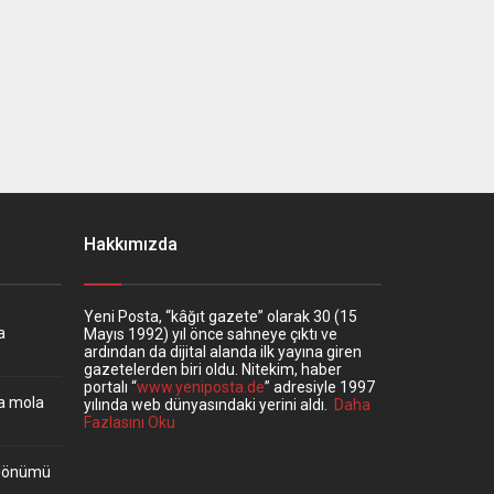
Hakkımızda
Yeni Posta, “kâğıt gazete” olarak 30 (15
a
Mayıs 1992) yıl önce sahneye çıktı ve
ardından da dijital alanda ilk yayına giren
gazetelerden biri oldu. Nitekim, haber
portalı “
www.yeniposta.de
” adresiyle 1997
ta mola
yılında web dünyasındaki yerini aldı.
Daha
Fazlasını Oku
ıldönümü