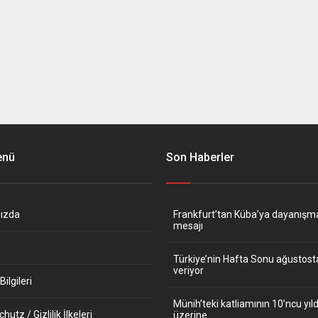
enü
Son Haberler
ızda
Frankfurt’tan Küba’ya dayanışm
mesajı
Türkiye’nin Hafta Sonu ağustos
veriyor
ilgileri
Münih’teki katliamının 10’ncu y
utz / Gizlilik İlkeleri
üzerine