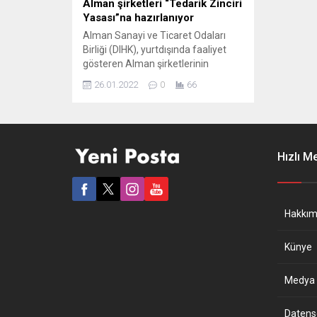
Alman şirketleri “Tedarik Zinciri
Yasası”na hazırlanıyor
Alman Sanayi ve Ticaret Odaları
Birliği (DIHK), yurtdışında faaliyet
gösteren Alman şirketlerinin
neredeyse yarısının 2023’te
26.01.2022
0
66
yürürlüğe girecek olan Tedarik
Zinciri Yasası’na hazırlandıklarını
bildirdi. DIHK tarafından 3 bin 200
Alman şirketin katılımıyla yapılan
“sürdürülebilirlik” araştırmasının
Hızlı M
sonuçları açıklandı. Araştırma
raporuna göre, Almanya’da
şirketlerin üçte ikisinden fazlası
kendi sürdürülebilirlik hedeflerini
Hakkım
belirledi ve...
Künye
Medya B
Datensch