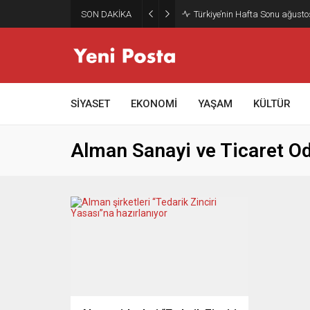
SON DAKİKA
Türkiye’nin Hafta Sonu ağusto
SİYASET
EKONOMİ
YAŞAM
KÜLTÜR
Alman Sanayi ve Ticaret Oda