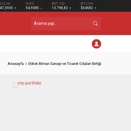
DOLAR
EURO
BIST 100
BITCOIN
47,5935
54,9385
13.798,82
$64582
Anasayfa
Etiket:Alman Sanayi ve Ticaret Odaları Birliği