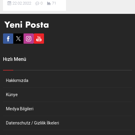
(BDI) Başkanı Siegfried
22.02.2022
0
71
Russwurm, Alman
şirketlerin elektrik ve gaz
fiyatlarının yükünün daha da
artmasını beklediğini
belirterek, “Durum o kadar
ciddi ki, çeşitli sektörlerden
ülkeye bağlı orta ölçekli
şirketler bile yurtdışına
taşınmayı düşünmek
Hızlı Menü
zorunda kalıyor” ifadesini
kullandı. BDI tarafından
orta ölçekli sanayi
şirketlerinin enerji
Hakkımızda
maliyetlerine ilişkin anket...
Künye
Medya Bilgileri
Datenschutz / Gizlilik İlkeleri