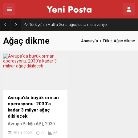
Türkiye’nin Hafta Sonu ağustosta mola veriyor
Ağaç dikme
Anasayfa
Etiket:Ağaç dikme
Avrupa’da büyük orman
operasyonu: 2030’a
kadar 3 milyar ağaç
dikilecek
Avrupa Birliği (AB), 2030
yılına kadar Avrupa
05.01.2022
0
55
genelinde 3 milyar ağaç