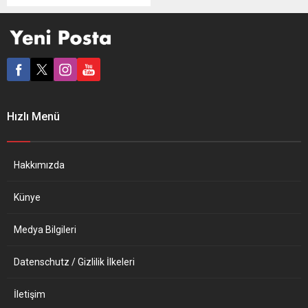
dikilmesini planlıyor. AB,
iklim değişikliğinin çevresel
etkilerine karşı Avrupa
kıtasını dönüştürme planı
olan Yeşil Mutabakat
kapsamında ormanları
genişletme stratejisi
yürütüyor. Bu çerçevede
Hızlı Menü
ekolojik ilkeler göz önünde
bulundurularak kıtada
2030’a kadar 3 milyar yeni
ağaç dikilmesi planlanıyor.
Hakkımızda
Böylece orman...
Künye
Medya Bilgileri
Datenschutz / Gizlilik İlkeleri
İletişim