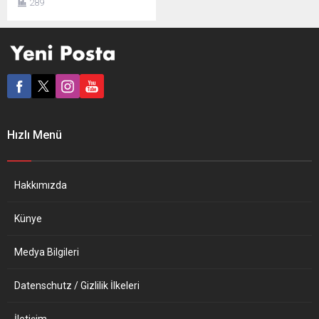
289
suçlamasıyla
Cumhurbaşkanlığı İletişim
Başkanlığı’na (CİMER) toplu
şikayet dilekçesi verdi.
Bunun üzerine haklarında
disiplin soruşturması
başlatılan askerlerin
görevine son verildi.
Türkiye’ye dönen askerler,
Hızlı Menü
daha sonra Türk Silahlı
Kuvvetleri’nden (TSK) atıldı.
Ayrıca haklarında adli
soruşturma da başlatıldı.
Hakkımızda
CİMER’e verilen dilekçelerde
askerler yaşadıklarını...
Künye
Medya Bilgileri
Datenschutz / Gizlilik İlkeleri
İletişim