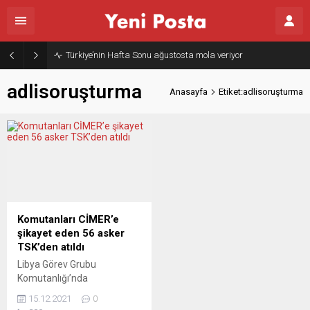
Türkiye’nin Hafta Sonu ağustosta mola veriyor
adlisoruşturma
Anasayfa
Etiket:adlisoruşturma
Komutanları CİMER’e
şikayet eden 56 asker
TSK’den atıldı
Libya Görev Grubu
Komutanlığı’nda
görevlendirilen 56 uzman
15.12.2021
0
çavuş, mobbing